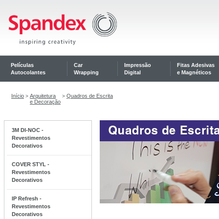
Películas
Car
Impressão
Fitas Adesivas
Autocolantes
Wrapping
Digital
e Magnéticos
Início
Arquitetura
Quadros de Escrita
>
>
e Decoração
3M DI-NOC -
Revestimentos
Decorativos
COVER STYL -
Revestimentos
Decorativos
IP Refresh -
Revestimentos
Decorativos