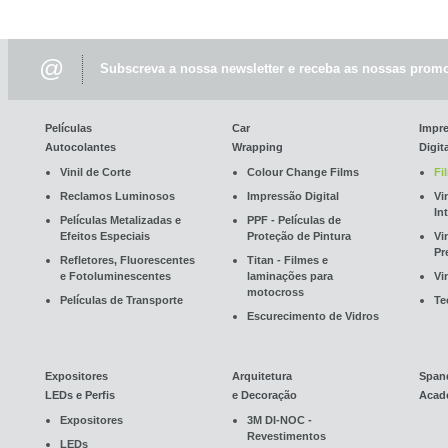
@
Subscreva a nossa newsletter e receba as nossas promo
Películas
Car
Impr
Autocolantes
Wrapping
Digit
Vinil de Corte
Colour Change Films
Fi
Reclamos Luminosos
Impressão Digital
Vi
In
Películas Metalizadas e
PPF - Películas de
Efeitos Especiais
Proteção de Pintura
Vi
Pr
Refletores, Fluorescentes
Titan - Filmes e
e Fotoluminescentes
laminações para
Vi
motocross
Películas de Transporte
Te
Escurecimento de Vidros
Expositores
Arquitetura
Span
LEDs e Perfis
e Decoração
Acad
Expositores
3M DI-NOC -
Revestimentos
LEDs