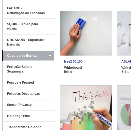
FACADE -
Renovação de Fachadas
SQUID - Tecido para
vidros
ORGANOID - Superfícies
Naturais
Quadros de Escrita
Isee2 50.100
ASLA
Proteção Solar e
Whiteboard
White
Segurança
Brilho
Brilho
Foscos e Frosted
Películas Decorativas
Screen Privacity
E-Change Film
Transparente Colorido