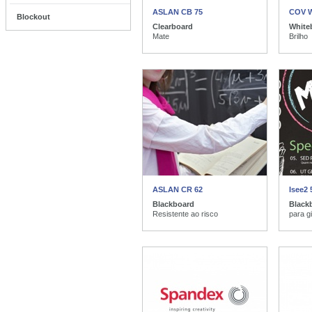
ASLAN CB 75
COV 
Blockout
Clearboard
White
Mate
Brilho
ASLAN CR 62
Isee2 
Blackboard
Black
Resistente ao risco
para gi