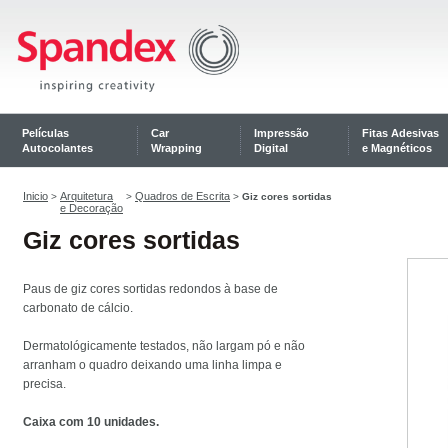
Películas
Car
Impressão
Fitas Adesivas
Autocolantes
Wrapping
Digital
e Magnéticos
Inicio
Arquitetura
Quadros de Escrita
>
>
>
Giz cores sortidas
e Decoração
Giz cores sortidas
Paus de giz cores sortidas redondos à base de
carbonato de cálcio.
Dermatológicamente testados, não largam pó e não
arranham o quadro deixando uma linha limpa e
precisa.
Caixa com 10 unidades.