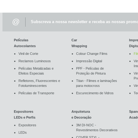
@
Subscreva a nossa newsletter e receba as nossas promo
Películas
Car
Impr
Autocolantes
Wrapping
Digit
Vinil de Corte
Colour Change Films
Fi
Reclamos Luminosos
Impressão Digital
Vin
In
Películas Metalizadas e
PPF - Películas de
Efeitos Especiais
Proteção de Pintura
Vi
Pr
Refletores, Fluorescentes e
Titan - Filmes e laminações
Fotoluminescentes
para motocross
Vin
Películas de Transporte
Escurecimento de Vidros
Te
Expositores
Arquitetura
Span
LEDs e Perfis
e Decoração
Acad
Expositores
3M DI-NOC -
Revestimentos Decorativos
LEDs
COVER STYL -