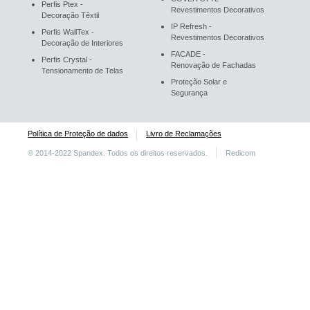
Perfis Ptex -
Revestimentos Decorativos
Decoração Têxtil
IP Refresh -
Perfis WallTex -
Revestimentos Decorativos
Decoração de Interiores
FACADE -
Perfis Crystal -
Renovação de Fachadas
Tensionamento de Telas
Proteção Solar e
Segurança
Política de Proteção de dados
Livro de Reclamações
© 2014-2022 Spandex. Todos os direitos reservados.
Redicom