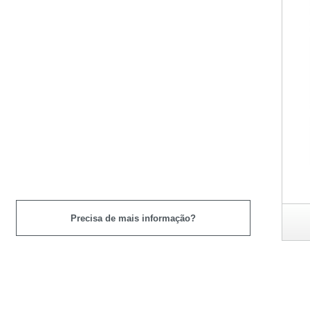
COR - Giz cores sortidas
Precisa de mais informação?