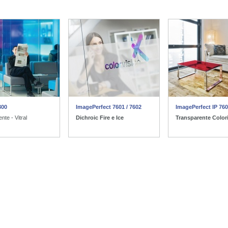
300
ImagePerfect 7601 / 7602
ImagePerfect IP 760
nte - Vitral
Dichroic Fire e Ice
Transparente Color