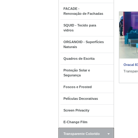
FACADE -
Renovação de Fachadas
SQUID - Tecido para
vidros
ORGANOID - Superfícies
Naturais
Quadros de Escrita
Oracal 8
Proteção Solar e
Transpare
Segurança
Foscos e Frosted
Películas Decorativas
Screen Privacity
E-Change Film
Transparente Colorido