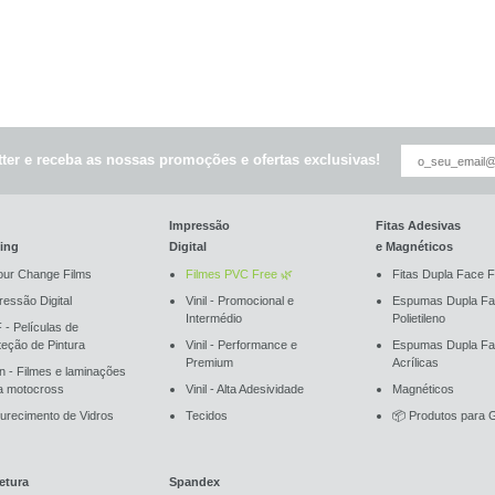
ter e receba as nossas promoções e ofertas exclusivas!
Impressão
Fitas Adesivas
ing
Digital
e Magnéticos
our Change Films
Filmes PVC Free 🌿
Fitas Dupla Face F
ressão Digital
Vinil - Promocional e
Espumas Dupla Fa
Intermédio
Polietileno
 - Películas de
teção de Pintura
Vinil - Performance e
Espumas Dupla F
Premium
Acrílicas
an - Filmes e laminações
a motocross
Vinil - Alta Adesividade
Magnéticos
urecimento de Vidros
Tecidos
📦 Produtos para G
etura
Spandex