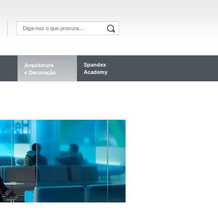
Spandex
Arquitetura
Academy
e Decoração