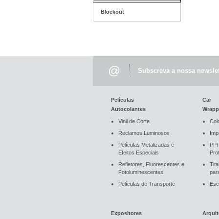
Blockout
@
Subscreva a nossa newslet
Películas
Car
Autocolantes
Wrapp
Vinil de Corte
Col
Reclamos Luminosos
Imp
Películas Metalizadas e
PPF
Efeitos Especiais
Pro
Refletores, Fluorescentes e
Tit
Fotoluminescentes
par
Películas de Transporte
Esc
Expositores
Arquit