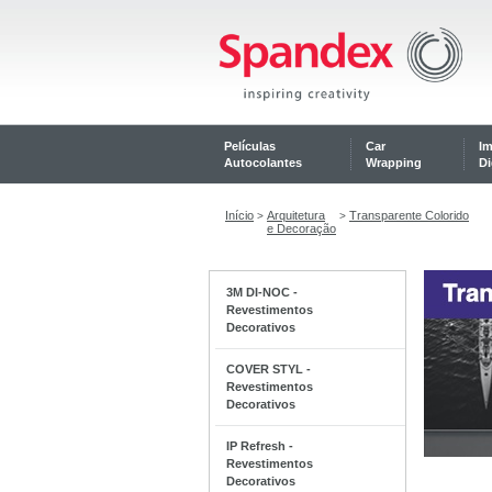
Películas
Car
I
Autocolantes
Wrapping
Di
Início
Arquitetura
Transparente Colorido
>
>
e Decoração
3M DI-NOC -
Revestimentos
Decorativos
COVER STYL -
Revestimentos
Decorativos
IP Refresh -
Revestimentos
Decorativos