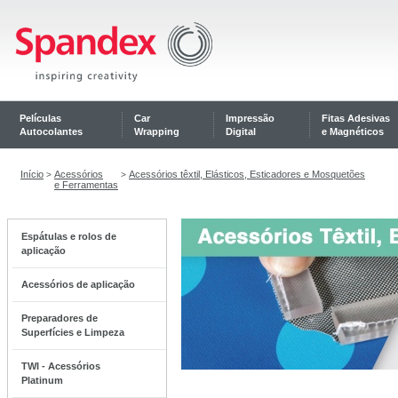
Películas
Car
Impressão
Fitas Adesivas
Autocolantes
Wrapping
Digital
e Magnéticos
Início
Acessórios
Acessórios têxtil, Elásticos, Esticadores e Mosquetões
>
>
e Ferramentas
Espátulas e rolos de
aplicação
Acessórios de aplicação
Preparadores de
Superfícies e Limpeza
TWI - Acessórios
Platinum