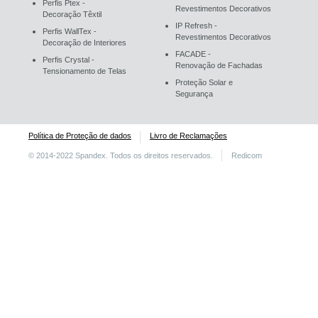
Perfis Ptex -
Revestimentos Decorativos
Decoração Têxtil
IP Refresh -
Perfis WallTex -
Revestimentos Decorativos
Decoração de Interiores
FACADE -
Perfis Crystal -
Renovação de Fachadas
Tensionamento de Telas
Proteção Solar e
Segurança
Política de Proteção de dados
Livro de Reclamações
© 2014-2022 Spandex. Todos os direitos reservados.
Redicom