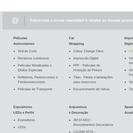
@
Subscreva a nossa newsletter e receba as nossas promo
Películas
Car
Impr
Autocolantes
Wrapping
Digit
Vinil de Corte
Colour Change Films
Fi
Reclamos Luminosos
Impressão Digital
Vin
In
Películas Metalizadas e
PPF - Películas de
Efeitos Especiais
Proteção de Pintura
Vi
Pr
Refletores, Fluorescentes e
Titan - Filmes e laminações
Fotoluminescentes
para motocross
Vin
Películas de Transporte
Escurecimento de Vidros
Te
Expositores
Arquitetura
Span
LEDs e Perfis
e Decoração
Acad
Expositores
3M DI-NOC -
Revestimentos Decorativos
LEDs
COVER STYL -