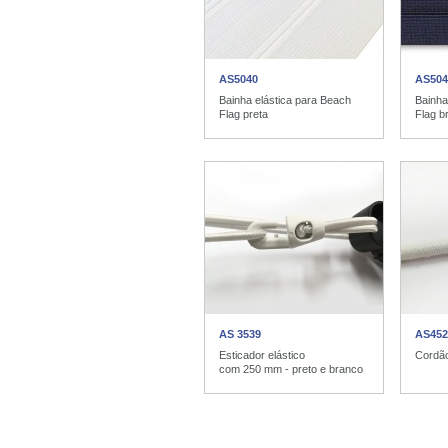
AS5040
AS504
Bainha elástica para Beach
Bainha
Flag preta
Flag b
AS 3539
AS452
Esticador elástico
Cordão
com 250 mm - preto e branco