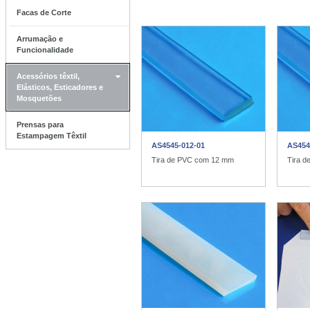
Facas de Corte
Arrumação e
Funcionalidade
Acessórios têxtil,
Elásticos, Esticadores e
Mosquetões
Prensas para
Estampagem Têxtil
AS4545-012-01
AS454
Tira de PVC com 12 mm
Tira 