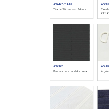
AS4477-014-01
AS601
Tira de Silicone com 14 mm
Tira
com 1
AS4372
AS A
Precinta para bandeira preta
Argola