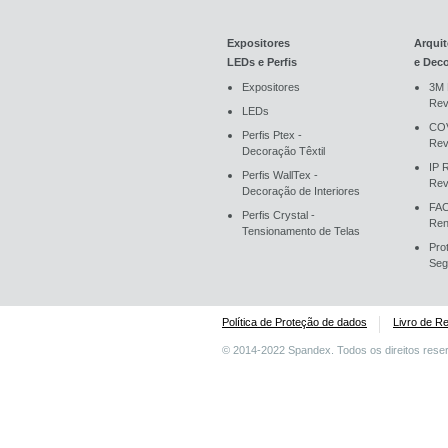
Expositores
Arquit
LEDs e Perfis
e Dec
Expositores
3M 
Rev
LEDs
COV
Perfis Ptex -
Rev
Decoração Têxtil
IP 
Perfis WallTex -
Rev
Decoração de Interiores
FAC
Perfis Crystal -
Ren
Tensionamento de Telas
Pro
Seg
Política de Proteção de dados
Livro de R
© 2014-2022 Spandex. Todos os direitos rese