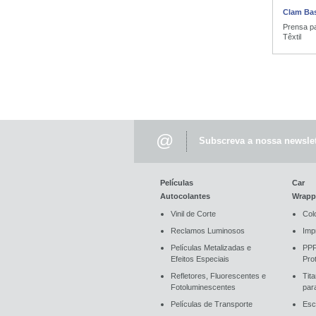
Clam Ba
Prensa p
Têxtil
@
Subscreva a nossa newslet
Películas
Car
Autocolantes
Wrapp
Vinil de Corte
Col
Reclamos Luminosos
Imp
Películas Metalizadas e
PPF
Efeitos Especiais
Pro
Refletores, Fluorescentes e
Tit
Fotoluminescentes
par
Películas de Transporte
Esc