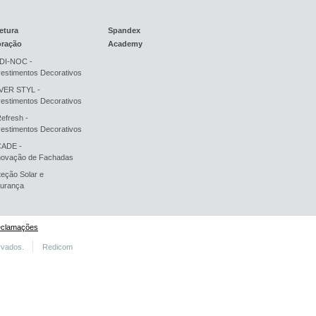
etura
Spandex
oração
Academy
DI-NOC -
estimentos Decorativos
ER STYL -
estimentos Decorativos
Refresh -
estimentos Decorativos
ADE -
ovação de Fachadas
teção Solar e
urança
eclamações
rvados.
Redicom