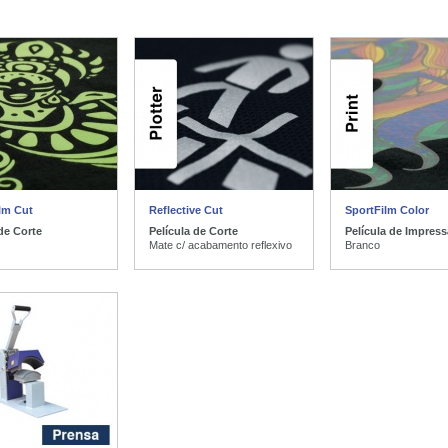
lm Cut
Reflective Cut
SportFilm Color
 de Corte
Película de Corte
Película de Impres
Mate c/ acabamento reflexivo
Branco