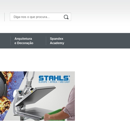
Arquitetura
Spandex
e Decoração
Academy