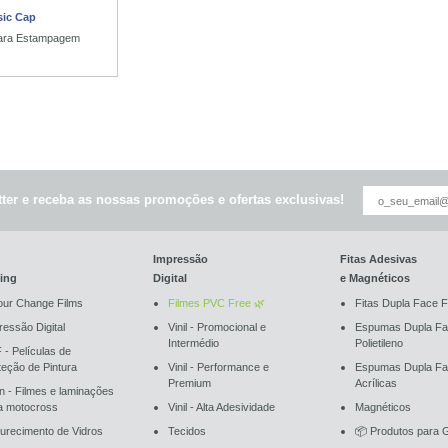
sic Cap
ara Estampagem
ter e receba as nossas promoções e ofertas exclusivas!
Impressão
Fitas Adesivas
ing
Digital
e Magnéticos
our Change Films
Filmes PVC Free 🌿
Fitas Dupla Face F
ressão Digital
Vinil - Promocional e
Espumas Dupla Fa
Intermédio
Polietileno
 - Películas de
teção de Pintura
Vinil - Performance e
Espumas Dupla F
Premium
Acrílicas
an - Filmes e laminações
a motocross
Vinil - Alta Adesividade
Magnéticos
urecimento de Vidros
Tecidos
📦 Produtos para G