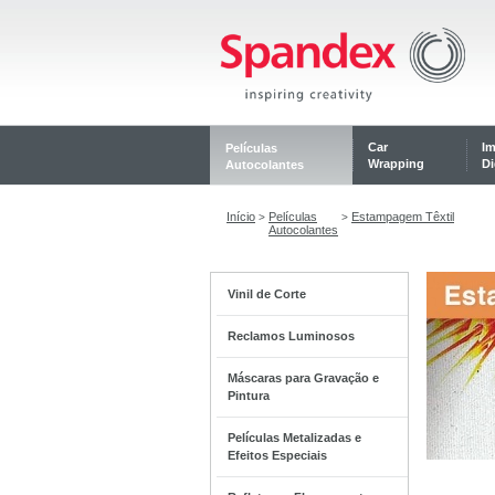
Car
I
Películas
Wrapping
Di
Autocolantes
Início
Películas
Estampagem Têxtil
>
>
Autocolantes
Vinil de Corte
Reclamos Luminosos
Máscaras para Gravação e
Pintura
Películas Metalizadas e
Efeitos Especiais