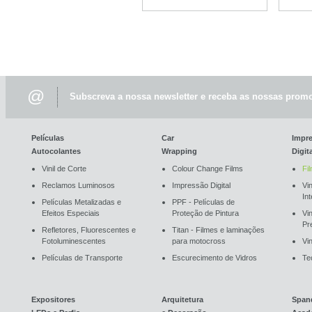
@
Subscreva a nossa newsletter e receba as nossas promo
Películas
Car
Impr
Autocolantes
Wrapping
Digit
Vinil de Corte
Colour Change Films
Fi
Reclamos Luminosos
Impressão Digital
Vin
In
Películas Metalizadas e
PPF - Películas de
Efeitos Especiais
Proteção de Pintura
Vi
Pr
Refletores, Fluorescentes e
Titan - Filmes e laminações
Fotoluminescentes
para motocross
Vin
Películas de Transporte
Escurecimento de Vidros
Te
Expositores
Arquitetura
Span