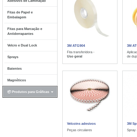
Adesivos de Laminação
Fitas de Papel e
Embalagem
Fitas para Marcação e
Antiderrapantes
Velcro e Dual Lock
3M ATG904
3M AT
Fita transferidora -
Aplica
Uso geral
de dup
Sprays
Batentes
Magnéticos
📦 Produtos para Gráficas
Velcoins adesivos
3M Sp
Peças circulares
Spray 