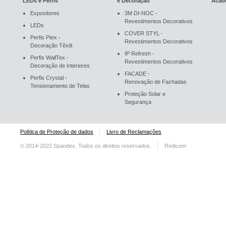
LEDs e Perfis
e Decoração
Acad
Expositores
3M DI-NOC -
Revestimentos Decorativos
LEDs
COVER STYL -
Perfis Ptex -
Revestimentos Decorativos
Decoração Têxtil
IP Refresh -
Perfis WallTex -
Revestimentos Decorativos
Decoração de Interiores
FACADE -
Perfis Crystal -
Renovação de Fachadas
Tensionamento de Telas
Proteção Solar e
Segurança
Política de Proteção de dados
Livro de Reclamações
© 2014-2022 Spandex. Todos os direitos reservados.
Redicom