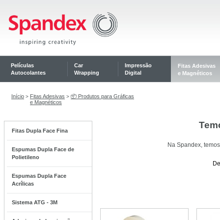
Películas
Car
Impressão
Fitas Adesivas
Autocolantes
Wrapping
Digital
e Magnéticos
Início
Fitas Adesivas
📦 Produtos para Gráficas
>
>
e Magnéticos
Temo
Fitas Dupla Face Fina
Na Spandex, temos o
Espumas Dupla Face de
Polietileno
De
Espumas Dupla Face
Acrílicas
Sistema ATG - 3M