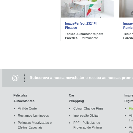
ImagePerfect 2324PI
Image
Picasso
Rembr
Tecido Autocolante para
Tecid
Paredes
- Permanente
Pared
@
Subscreva a nossa newsletter e receba as nossas promo
Películas
Car
Impr
Autocolantes
Wrapping
Digit
Vinil de Corte
Colour Change Films
Fi
Reclamos Luminosos
Impressão Digital
Vin
In
Películas Metalizadas e
PPF - Películas de
Efeitos Especiais
Proteção de Pintura
Vi
Pr