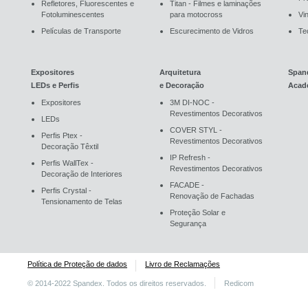
Refletores, Fluorescentes e
Titan - Filmes e laminações
Fotoluminescentes
para motocross
Vin
Películas de Transporte
Escurecimento de Vidros
Te
Expositores
Arquitetura
Span
LEDs e Perfis
e Decoração
Acad
Expositores
3M DI-NOC -
Revestimentos Decorativos
LEDs
COVER STYL -
Perfis Ptex -
Revestimentos Decorativos
Decoração Têxtil
IP Refresh -
Perfis WallTex -
Revestimentos Decorativos
Decoração de Interiores
FACADE -
Perfis Crystal -
Renovação de Fachadas
Tensionamento de Telas
Proteção Solar e
Segurança
Política de Proteção de dados
Livro de Reclamações
© 2014-2022 Spandex. Todos os direitos reservados.
Redicom