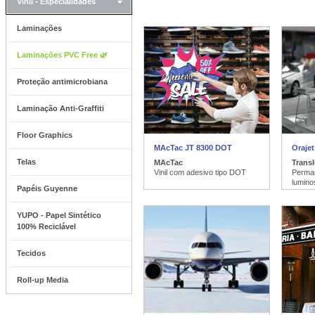
Vinil - Especialidades
Laminações
Laminações PVC Free 🌿
Proteção antimicrobiana
Laminação Anti-Graffiti
Floor Graphics
MAcTac JT 8300 DOT
Orajet
Telas
MAcTac
Trans
Vinil com adesivo tipo DOT
Perman
lumino
Papéis Guyenne
YUPO - Papel Sintético
100% Reciclável
Tecidos
Roll-up Media