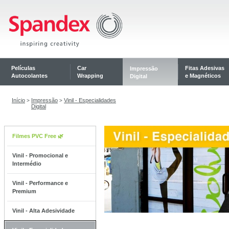
Películas
Car
Fitas Adesivas
Impressão
Autocolantes
Wrapping
e Magnéticos
Digital
Início
Impressão
Vinil - Especialidades
>
>
Digital
Filmes PVC Free 🌿
Vinil - Promocional e
Intermédio
Vinil - Performance e
Premium
Vinil - Alta Adesividade