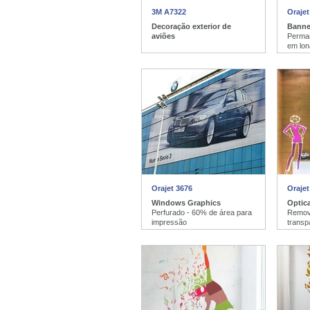
3M A7322
Orajet
Decoração exterior de
Banne
aviões
Perman
em lon
Orajet 3676
Orajet
Windows Graphics
Optica
Perfurado - 60% de área para
Removí
impressão
transp