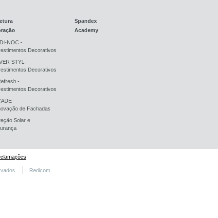
etura
Spandex
oração
Academy
DI-NOC -
estimentos Decorativos
ER STYL -
estimentos Decorativos
Refresh -
estimentos Decorativos
ADE -
ovação de Fachadas
teção Solar e
urança
eclamações
rvados.
Redicom