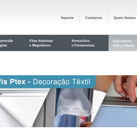
Suporte
Contactos
Quem Somos
mpressão
Fitas Adesivas
Acessórios
Expositores
gital
e Magnéticos
e Ferramentas
LEDs e Perfis