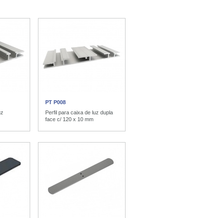
PT P008
uz
Perfil para caixa de luz dupla
face c/ 120 x 10 mm