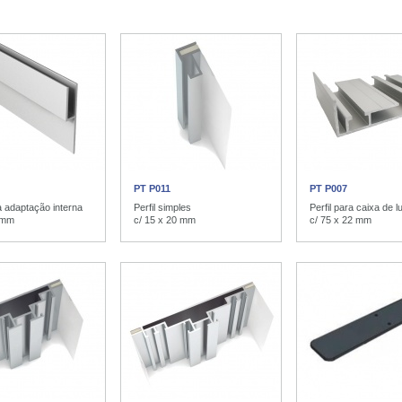
PT P011
PT P007
ra adaptação interna
Perfil simples
Perfil para caixa de l
8 mm
c/ 15 x 20 mm
c/ 75 x 22 mm