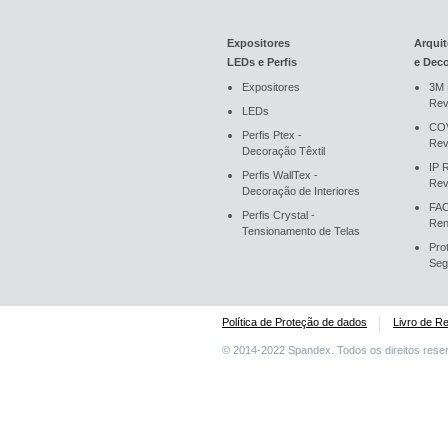
Expositores
Arquit
LEDs e Perfis
e Dec
Expositores
3M 
Rev
LEDs
COV
Perfis Ptex -
Rev
Decoração Têxtil
IP 
Perfis WallTex -
Rev
Decoração de Interiores
FAC
Perfis Crystal -
Ren
Tensionamento de Telas
Pro
Seg
Política de Proteção de dados
Livro de R
© 2014-2022 Spandex. Todos os direitos rese