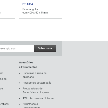
PT A004
Pé retangular
m
com 400 x 50 x 5 mm
Subscrever
Acessórios
e Ferramentas
ina
Espátulas e rolos de
aplicação
ce de
Acessórios de aplicação
ace
Preparadores de
Superfícies e Limpeza
TWI - Acessórios Platinum
ráficas
Arrumação e
Funcionalidade