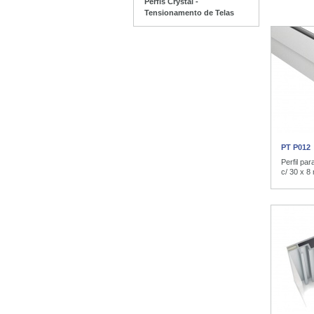
Perfis Crystal -
Tensionamento de Telas
PT P012
Perfil pa
c/ 30 x 