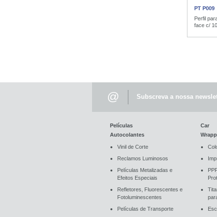
PT P009
Perfil par
face c/ 1
@
Subscreva a nossa newslet
Películas
Car
Autocolantes
Wrapp
Vinil de Corte
Col
Reclamos Luminosos
Imp
Películas Metalizadas e
PPF
Efeitos Especiais
Pro
Refletores, Fluorescentes e
Tit
Fotoluminescentes
par
Películas de Transporte
Esc