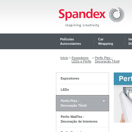
Películas
Car
I
Autocolantes
Wrapping
Di
Início
Expositores
Perfis Ptex -
>
>
LEDs e Perfis
Decoração Têxtil
Expositores
LEDs
Perfis Ptex -
Decoração Têxtil
Perfis WallTex -
Decoração de Interiores