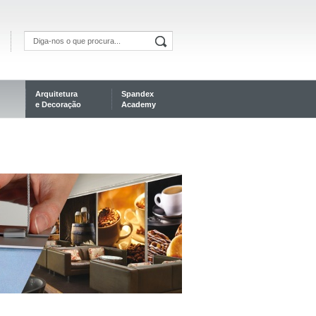
Arquitetura
Spandex
e Decoração
Academy