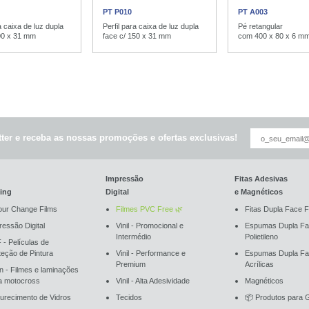
PT P010
PT A003
a caixa de luz dupla
Perfil para caixa de luz dupla
Pé retangular
00 x 31 mm
face c/ 150 x 31 mm
com 400 x 80 x 6 m
ter e receba as nossas promoções e ofertas exclusivas!
Impressão
Fitas Adesivas
ing
Digital
e Magnéticos
our Change Films
Filmes PVC Free 🌿
Fitas Dupla Face F
ressão Digital
Vinil - Promocional e
Espumas Dupla Fa
Intermédio
Polietileno
 - Películas de
teção de Pintura
Vinil - Performance e
Espumas Dupla F
Premium
Acrílicas
an - Filmes e laminações
a motocross
Vinil - Alta Adesividade
Magnéticos
urecimento de Vidros
Tecidos
📦 Produtos para G