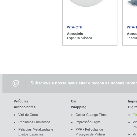
WTA-CTP
WTA-
Acessório
Acess
Espátula plástica
Tesour
@
Subscreva a nossa newsletter e receba as nossas promo
Películas
Car
Impr
Autocolantes
Wrapping
Digit
Vinil de Corte
Colour Change Films
Fi
Reclamos Luminosos
Impressão Digital
Vin
In
Películas Metalizadas e
PPF - Películas de
Efeitos Especiais
Proteção de Pintura
Vi