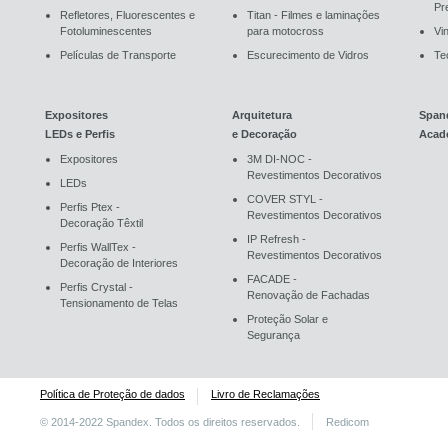
Pr
Refletores, Fluorescentes e
Titan - Filmes e laminações
Fotoluminescentes
para motocross
Vin
Películas de Transporte
Escurecimento de Vidros
Te
Expositores
Arquitetura
Span
LEDs e Perfis
e Decoração
Acad
Expositores
3M DI-NOC -
Revestimentos Decorativos
LEDs
COVER STYL -
Perfis Ptex -
Revestimentos Decorativos
Decoração Têxtil
IP Refresh -
Perfis WallTex -
Revestimentos Decorativos
Decoração de Interiores
FACADE -
Perfis Crystal -
Renovação de Fachadas
Tensionamento de Telas
Proteção Solar e
Segurança
Política de Proteção de dados
Livro de Reclamações
© 2014-2022 Spandex. Todos os direitos reservados.
Redicom