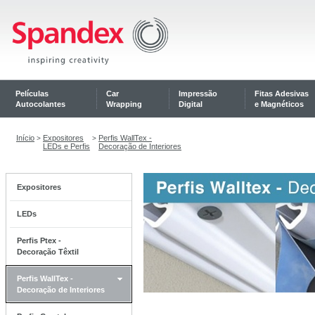
Películas
Car
Impressão
Fitas Adesivas
Autocolantes
Wrapping
Digital
e Magnéticos
Início
Expositores
Perfis WallTex -
>
>
LEDs e Perfis
Decoração de Interiores
Expositores
LEDs
Perfis Ptex -
Decoração Têxtil
Perfis WallTex -
Decoração de Interiores