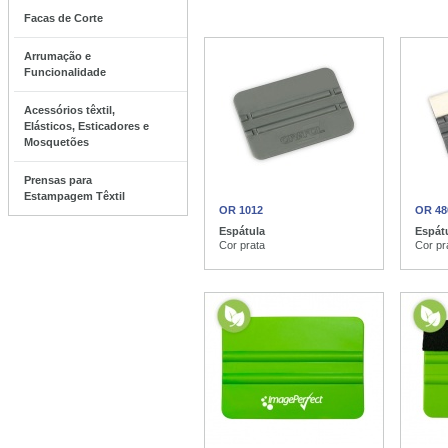
Facas de Corte
Arrumação e
Funcionalidade
Acessórios têxtil,
Elásticos, Esticadores e
Mosquetões
Prensas para
Estampagem Têxtil
OR 1012
OR 48
Espátula
Espátu
Cor prata
Cor pr