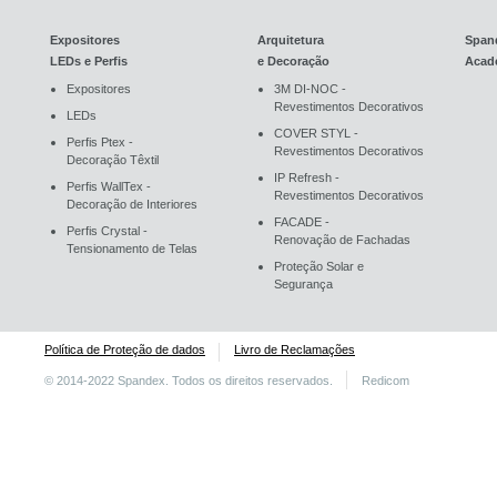
Expositores
Arquitetura
Span
LEDs e Perfis
e Decoração
Acad
Expositores
3M DI-NOC -
Revestimentos Decorativos
LEDs
COVER STYL -
Perfis Ptex -
Revestimentos Decorativos
Decoração Têxtil
IP Refresh -
Perfis WallTex -
Revestimentos Decorativos
Decoração de Interiores
FACADE -
Perfis Crystal -
Renovação de Fachadas
Tensionamento de Telas
Proteção Solar e
Segurança
Política de Proteção de dados
Livro de Reclamações
© 2014-2022 Spandex. Todos os direitos reservados.
Redicom