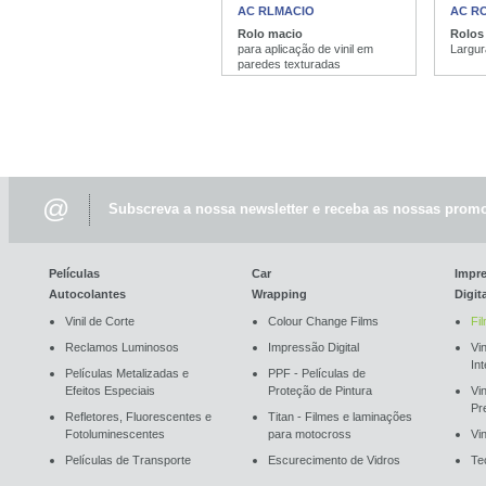
AC RLMACIO
AC RO
Rolo macio
Rolos
para aplicação de vinil em
Largur
paredes texturadas
@
Subscreva a nossa newsletter e receba as nossas promo
Películas
Car
Impr
Autocolantes
Wrapping
Digit
Vinil de Corte
Colour Change Films
Fi
Reclamos Luminosos
Impressão Digital
Vin
In
Películas Metalizadas e
PPF - Películas de
Efeitos Especiais
Proteção de Pintura
Vi
Pr
Refletores, Fluorescentes e
Titan - Filmes e laminações
Fotoluminescentes
para motocross
Vin
Películas de Transporte
Escurecimento de Vidros
Te