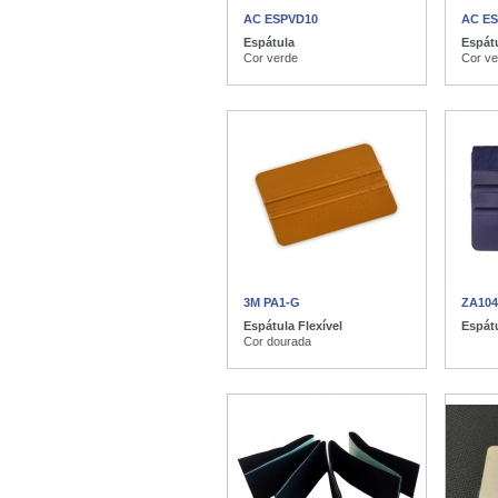
AC ESPVD10
AC E
Espátula
Espátu
Cor verde
Cor ve
3M PA1-G
ZA104
Espátula Flexível
Espát
Cor dourada