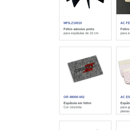
MFILZ10010
AC F
Feltro adesivo preto
Feltro
para espátulas de 10 cm
para e
OR 48000-002
AC ES
Espátula em feltro
Espát
Cor cinzenta
para g
planas