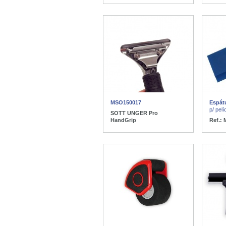
MSO150017
Espát
p/ pelí
SOTT UNGER Pro
HandGrip
Ref.: