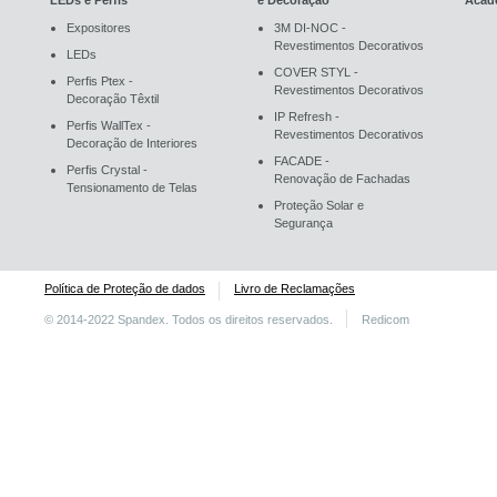
LEDs e Perfis
e Decoração
Acad
Expositores
3M DI-NOC -
Revestimentos Decorativos
LEDs
COVER STYL -
Perfis Ptex -
Revestimentos Decorativos
Decoração Têxtil
IP Refresh -
Perfis WallTex -
Revestimentos Decorativos
Decoração de Interiores
FACADE -
Perfis Crystal -
Renovação de Fachadas
Tensionamento de Telas
Proteção Solar e
Segurança
Política de Proteção de dados
Livro de Reclamações
© 2014-2022 Spandex. Todos os direitos reservados.
Redicom