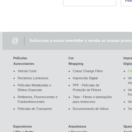
Fun
@
Subscreva a nossa newsletter e receba as nossas promo
Películas
Car
Impr
Autocolantes
Wrapping
Digit
Vinil de Corte
Colour Change Films
Fi
Reclamos Luminosos
Impressão Digital
Vin
In
Películas Metalizadas e
PPF - Películas de
Efeitos Especiais
Proteção de Pintura
Vi
Pr
Refletores, Fluorescentes e
Titan - Filmes e laminações
Fotoluminescentes
para motocross
Vin
Películas de Transporte
Escurecimento de Vidros
Te
Expositores
Arquitetura
Span