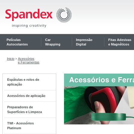
Películas
Car
Impressão
Fitas Adesivas
Autocolantes
Wrapping
Digital
e Magnéticos
Inicio
Acessórios
>
e Ferramentas
Espátulas e rolos de
aplicação
Acessórios de aplicação
Preparadores de
Superfícies e Limpeza
TWI - Acessórios
Platinum