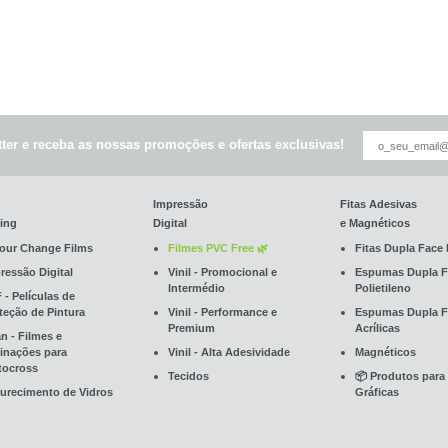
ter e receba as nossas promoções e ofertas exclusivas!
Impressão
Fitas Adesivas
ing
Digital
e Magnéticos
our Change Films
Filmes PVC Free 🌿
Fitas Dupla Face 
ressão Digital
Vinil - Promocional e
Espumas Dupla F
Intermédio
Polietileno
 - Películas de
teção de Pintura
Vinil - Performance e
Espumas Dupla F
Premium
Acrílicas
an - Filmes e
inações para
Vinil - Alta Adesividade
Magnéticos
ocross
Tecidos
📦 Produtos para
urecimento de Vidros
Gráficas