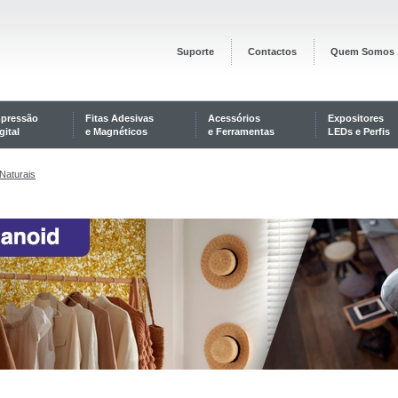
Suporte
Contactos
Quem Somos
mpressão
Fitas Adesivas
Acessórios
Expositores
gital
e Magnéticos
e Ferramentas
LEDs e Perfis
Naturais