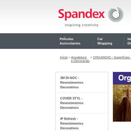
Películas
Car
I
Autocolantes
Wrapping
Di
Início
Arquitetura
ORGANOID - Superfícies 
>
>
e Decoração
3M DI-NOC -
Revestimentos
Decorativos
COVER STYL -
Revestimentos
Decorativos
IP Refresh -
Revestimentos
Decorativos