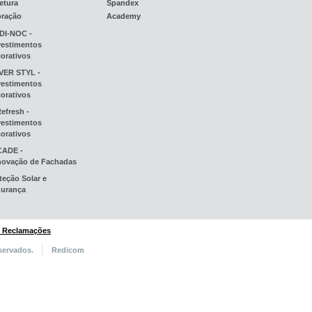
etura
Spandex
oração
Academy
DI-NOC -
estimentos
orativos
VER STYL -
estimentos
orativos
Refresh -
estimentos
orativos
CADE -
ovação de Fachadas
teção Solar e
urança
e Reclamações
servados.
Redicom