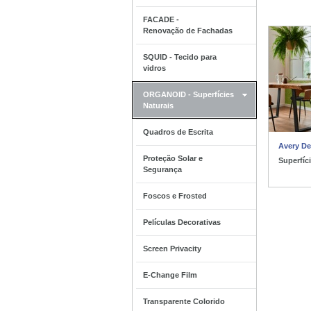
FACADE -
Renovação de Fachadas
SQUID - Tecido para
vidros
ORGANOID - Superfícies
Naturais
Quadros de Escrita
Avery D
Proteção Solar e
Superfíc
Segurança
Foscos e Frosted
Películas Decorativas
Screen Privacity
E-Change Film
Transparente Colorido