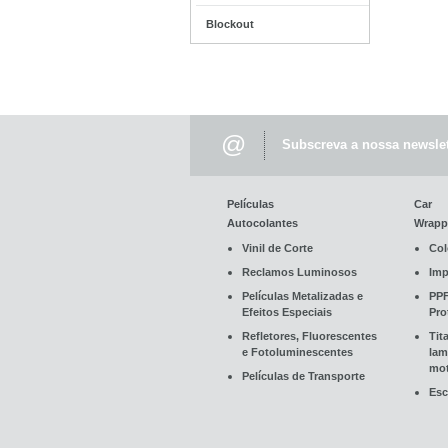
Blockout
@
Subscreva a nossa newslet
Películas
Car
Autocolantes
Wrapp
Vinil de Corte
Col
Reclamos Luminosos
Imp
Películas Metalizadas e
PPF
Efeitos Especiais
Pro
Refletores, Fluorescentes
Tit
e Fotoluminescentes
lam
mot
Películas de Transporte
Esc