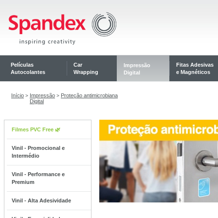
Películas
Car
Fitas Adesivas
Impressão
Autocolantes
Wrapping
e Magnéticos
Digital
Início
Impressão
Proteção antimicrobiana
>
>
Digital
Filmes PVC Free 🌿
Vinil - Promocional e
Intermédio
Vinil - Performance e
Premium
Vinil - Alta Adesividade