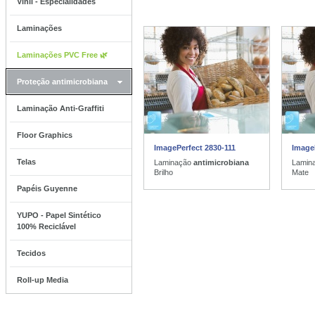
Vinil - Especialidades
Laminações
Laminações PVC Free 🌿
Proteção antimicrobiana
Laminação Anti-Graffiti
Floor Graphics
ImagePerfect 2830-111
Image
Telas
Laminação
antimicrobiana
Lamin
Brilho
Mate
Papéis Guyenne
YUPO - Papel Sintético
100% Reciclável
Tecidos
Roll-up Media