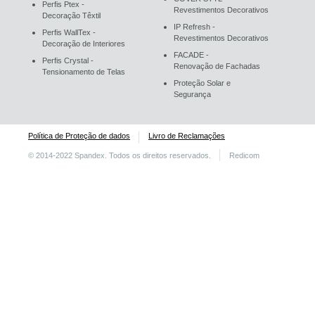
Perfis Ptex -
Revestimentos Decorativos
Decoração Têxtil
IP Refresh -
Perfis WallTex -
Revestimentos Decorativos
Decoração de Interiores
FACADE -
Perfis Crystal -
Renovação de Fachadas
Tensionamento de Telas
Proteção Solar e
Segurança
Política de Proteção de dados
Livro de Reclamações
© 2014-2022 Spandex. Todos os direitos reservados.
Redicom