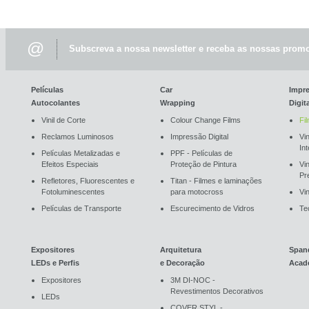
@
Subscreva a nossa newsletter e receba as nossas promo
Películas
Car
Impr
Autocolantes
Wrapping
Digit
Vinil de Corte
Colour Change Films
Fi
Reclamos Luminosos
Impressão Digital
Vin
In
Películas Metalizadas e
PPF - Películas de
Efeitos Especiais
Proteção de Pintura
Vi
Pr
Refletores, Fluorescentes e
Titan - Filmes e laminações
Fotoluminescentes
para motocross
Vin
Películas de Transporte
Escurecimento de Vidros
Te
Expositores
Arquitetura
Span
LEDs e Perfis
e Decoração
Acad
Expositores
3M DI-NOC -
Revestimentos Decorativos
LEDs
COVER STYL -