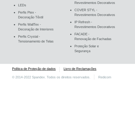
Revestimentos Decorativos
LEDs
COVER STYL -
Perfis Ptex -
Revestimentos Decorativos
Decoração Têxtil
IP Refresh -
Perfis WallTex -
Revestimentos Decorativos
Decoração de Interiores
FACADE -
Perfis Crystal -
Renovação de Fachadas
Tensionamento de Telas
Proteção Solar e
Segurança
Política de Proteção de dados
Livro de Reclamações
© 2014-2022 Spandex. Todos os direitos reservados.
Redicom