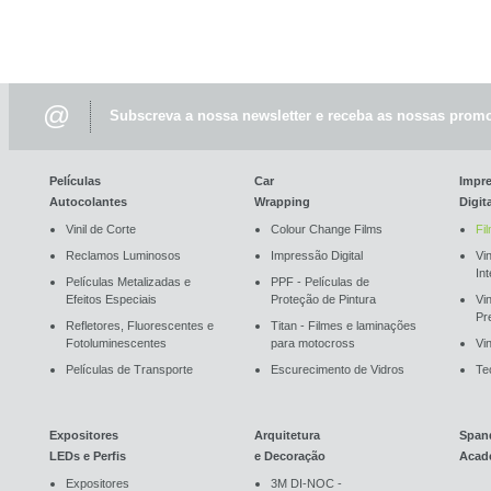
@
Subscreva a nossa newsletter e receba as nossas promo
Películas
Car
Impr
Autocolantes
Wrapping
Digit
Vinil de Corte
Colour Change Films
Fi
Reclamos Luminosos
Impressão Digital
Vin
In
Películas Metalizadas e
PPF - Películas de
Efeitos Especiais
Proteção de Pintura
Vi
Pr
Refletores, Fluorescentes e
Titan - Filmes e laminações
Fotoluminescentes
para motocross
Vin
Películas de Transporte
Escurecimento de Vidros
Te
Expositores
Arquitetura
Span
LEDs e Perfis
e Decoração
Acad
Expositores
3M DI-NOC -