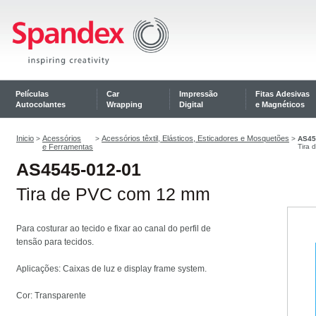
Películas
Car
Impressão
Fitas Adesivas
Autocolantes
Wrapping
Digital
e Magnéticos
Inicio
Acessórios
Acessórios têxtil, Elásticos, Esticadores e Mosquetões
>
>
>
AS45
e Ferramentas
Tira
AS4545-012-01
Tira de PVC com 12 mm
Para costurar ao tecido e fixar ao canal do perfil de
tensão para tecidos.
Aplicações: Caixas de luz e display frame system.
Cor: Transparente