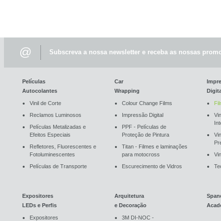
@
Subscreva a nossa newsletter e receba as nossas promo
Películas
Car
Impr
Autocolantes
Wrapping
Digit
Vinil de Corte
Colour Change Films
Fi
Reclamos Luminosos
Impressão Digital
Vin
In
Películas Metalizadas e
PPF - Películas de
Efeitos Especiais
Proteção de Pintura
Vi
Pr
Refletores, Fluorescentes e
Titan - Filmes e laminações
Fotoluminescentes
para motocross
Vin
Películas de Transporte
Escurecimento de Vidros
Te
Expositores
Arquitetura
Span
LEDs e Perfis
e Decoração
Acad
Expositores
3M DI-NOC -