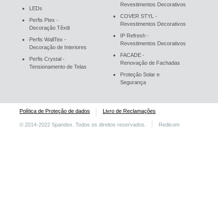
Revestimentos Decorativos
LEDs
COVER STYL -
Perfis Ptex -
Revestimentos Decorativos
Decoração Têxtil
IP Refresh -
Perfis WallTex -
Revestimentos Decorativos
Decoração de Interiores
FACADE -
Perfis Crystal -
Renovação de Fachadas
Tensionamento de Telas
Proteção Solar e
Segurança
Política de Proteção de dados
Livro de Reclamações
© 2014-2022 Spandex. Todos os direitos reservados.
Redicom