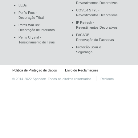
Revestimentos Decorativos
LEDs
COVER STYL -
Perfis Ptex -
Revestimentos Decorativos
Decoração Têxtil
IP Refresh -
Perfis WallTex -
Revestimentos Decorativos
Decoração de Interiores
FACADE -
Perfis Crystal -
Renovação de Fachadas
Tensionamento de Telas
Proteção Solar e
Segurança
Política de Proteção de dados
Livro de Reclamações
© 2014-2022 Spandex. Todos os direitos reservados.
Redicom