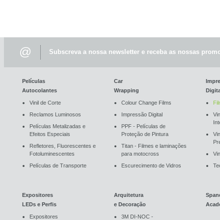
@
Subscreva a nossa newsletter e receba as nossas promo
Películas
Car
Impr
Autocolantes
Wrapping
Digit
Vinil de Corte
Colour Change Films
Fi
Reclamos Luminosos
Impressão Digital
Vin
In
Películas Metalizadas e
PPF - Películas de
Efeitos Especiais
Proteção de Pintura
Vi
Pr
Refletores, Fluorescentes e
Titan - Filmes e laminações
Fotoluminescentes
para motocross
Vin
Películas de Transporte
Escurecimento de Vidros
Te
Expositores
Arquitetura
Span
LEDs e Perfis
e Decoração
Acad
Expositores
3M DI-NOC -