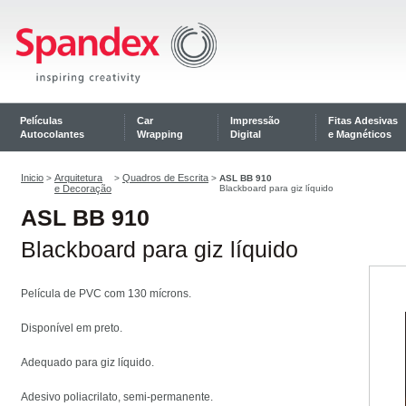
Películas
Car
Impressão
Fitas Adesivas
Autocolantes
Wrapping
Digital
e Magnéticos
Inicio
Arquitetura
Quadros de Escrita
>
>
>
ASL BB 910
e Decoração
Blackboard para giz líquido
ASL BB 910
Blackboard para giz líquido
Película de PVC com 130 mícrons.
Disponível em preto.
Adequado
para giz líquido.
Adesivo poliacrilato, semi-permanente.