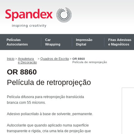
Películas
Car
Impressão
Fitas Adesivas
Autocolantes
Wrapping
Digital
e Magnéticos
Inicio
Arquitetura
Quadros de Escrita
>
>
>
OR 8860
e Decoração
Película de retroprojeção
OR 8860
Película de retroprojeção
Película difusora para retroprojeção translúcida
branca
com 55 mícrons.
Adesivo poliacrilato à base de solvente, permanente.
Autocolante que quando aplicado numa superfície
transparente e rígida, cria uma tela de projeção que