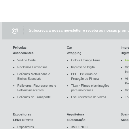
@
Subscreva a nossa newsletter e receba as nossas promo
Películas
Car
Impr
Autocolantes
Wrapping
Digit
Vinil de Corte
Colour Change Films
Fi
Reclamos Luminosos
Impressão Digital
Vin
In
Películas Metalizadas e
PPF - Películas de
Efeitos Especiais
Proteção de Pintura
Vi
Pr
Refletores, Fluorescentes e
Titan - Filmes e laminações
Fotoluminescentes
para motocross
Vin
Películas de Transporte
Escurecimento de Vidros
Te
Expositores
Arquitetura
Span
LEDs e Perfis
e Decoração
Acad
Expositores
3M DI-NOC -