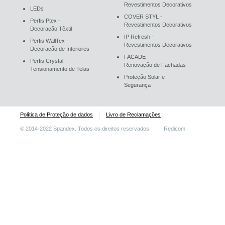
Revestimentos Decorativos
LEDs
COVER STYL -
Perfis Ptex -
Revestimentos Decorativos
Decoração Têxtil
IP Refresh -
Perfis WallTex -
Revestimentos Decorativos
Decoração de Interiores
FACADE -
Perfis Crystal -
Renovação de Fachadas
Tensionamento de Telas
Proteção Solar e
Segurança
Política de Proteção de dados
Livro de Reclamações
© 2014-2022 Spandex. Todos os direitos reservados.
Redicom