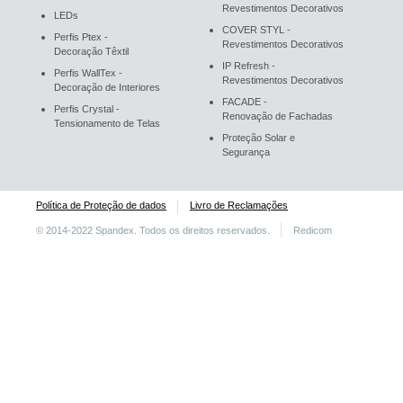
Revestimentos Decorativos
LEDs
COVER STYL -
Perfis Ptex -
Revestimentos Decorativos
Decoração Têxtil
IP Refresh -
Perfis WallTex -
Revestimentos Decorativos
Decoração de Interiores
FACADE -
Perfis Crystal -
Renovação de Fachadas
Tensionamento de Telas
Proteção Solar e
Segurança
Política de Proteção de dados
Livro de Reclamações
© 2014-2022 Spandex. Todos os direitos reservados.
Redicom