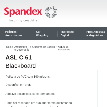
Películas
Car
Impressão
Fitas Adesivas
Autocolantes
Wrapping
Digital
e Magnéticos
Inicio
Arquitetura
Quadros de Escrita
>
>
>
ASL C 61
e Decoração
Blackboard
ASL C 61
Blackboard
Película de PVC com 160 mícrons.
Disponível em preto.
Adesivo poliacrilato, semi-permanente.
Pode ser recortado em qualquer forma ou tamanho,