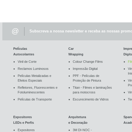
@
Subscreva a nossa newsletter e receba as nossas promo
Películas
Car
Impr
Autocolantes
Wrapping
Digit
Vinil de Corte
Colour Change Films
Fi
Reclamos Luminosos
Impressão Digital
Vin
In
Películas Metalizadas e
PPF - Películas de
Efeitos Especiais
Proteção de Pintura
Vi
Pr
Refletores, Fluorescentes e
Titan - Filmes e laminações
Fotoluminescentes
para motocross
Vin
Películas de Transporte
Escurecimento de Vidros
Te
Expositores
Arquitetura
Span
LEDs e Perfis
e Decoração
Acad
Expositores
3M DI-NOC -