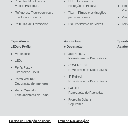
Películas Metalizadas e
PPF - Películas de
Efeitos Especiais
Proteção de Pintura
Vini
Pre
Refletores, Fluorescentes e
Titan - Filmes e laminações
Fotoluminescentes
para motocross
Vini
Películas de Transporte
Escurecimento de Vidros
Teci
Expositores
Arquitetura
Spand
LEDs e Perfis
e Decoração
Acade
Expositores
3M DI-NOC -
Revestimentos Decorativos
LEDs
COVER STYL -
Perfis Ptex -
Revestimentos Decorativos
Decoração Têxtil
IP Refresh -
Perfis WallTex -
Revestimentos Decorativos
Decoração de Interiores
FACADE -
Perfis Crystal -
Renovação de Fachadas
Tensionamento de Telas
Proteção Solar e
Segurança
Política de Proteção de dados
Livro de Reclamações