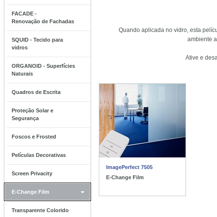
FACADE -
Renovação de Fachadas
Quando aplicada no vidro, esta pelí
ambiente a
SQUID - Tecido para
vidros
Ative e des
ORGANOID - Superfícies
Naturais
Quadros de Escrita
Proteção Solar e
Segurança
Foscos e Frosted
Películas Decorativas
ImagePerfect 7505
Screen Privacity
E-Change Film
E-Change Film
Transparente Colorido