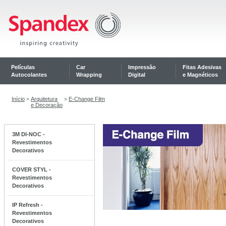
Películas
Car
Impressão
Fitas Adesivas
Autocolantes
Wrapping
Digital
e Magnéticos
Início
Arquitetura
E-Change Film
>
>
e Decoração
3M DI-NOC -
Revestimentos
Decorativos
COVER STYL -
Revestimentos
Decorativos
IP Refresh -
Revestimentos
Decorativos