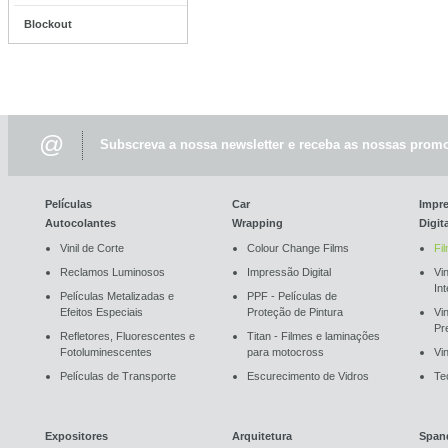
Blockout
@
Subscreva a nossa newsletter e receba as nossas promo
Películas
Car
Impr
Autocolantes
Wrapping
Digit
Vinil de Corte
Colour Change Films
Fi
Reclamos Luminosos
Impressão Digital
Vin
In
Películas Metalizadas e
PPF - Películas de
Efeitos Especiais
Proteção de Pintura
Vi
Pr
Refletores, Fluorescentes e
Titan - Filmes e laminações
Fotoluminescentes
para motocross
Vin
Películas de Transporte
Escurecimento de Vidros
Te
Expositores
Arquitetura
Span