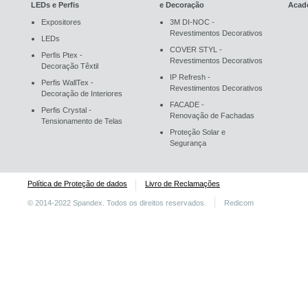
LEDs e Perfis
e Decoração
Acad
Expositores
3M DI-NOC -
Revestimentos Decorativos
LEDs
COVER STYL -
Perfis Ptex -
Revestimentos Decorativos
Decoração Têxtil
IP Refresh -
Perfis WallTex -
Revestimentos Decorativos
Decoração de Interiores
FACADE -
Perfis Crystal -
Renovação de Fachadas
Tensionamento de Telas
Proteção Solar e
Segurança
Política de Proteção de dados
Livro de Reclamações
© 2014-2022 Spandex. Todos os direitos reservados.
Redicom