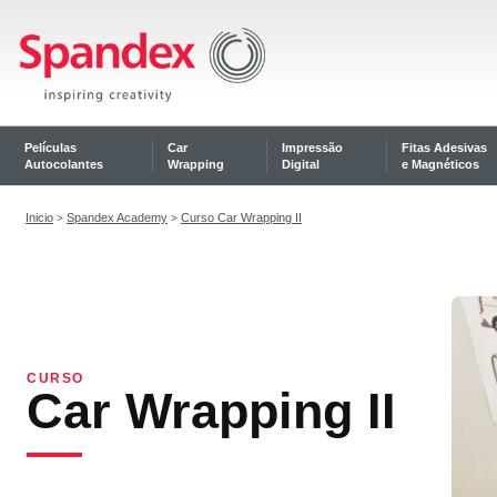
Películas
Car
Impressão
Fitas Adesivas
Autocolantes
Wrapping
Digital
e Magnéticos
Inicio
Spandex Academy
Curso Car Wrapping II
>
>
CURSO
Car Wrapping II