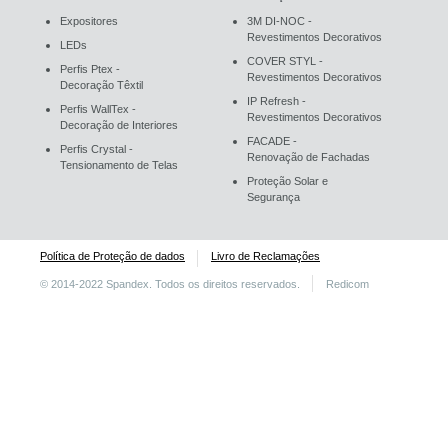
Expositores
3M DI-NOC -
Revestimentos Decorativos
LEDs
COVER STYL -
Perfis Ptex -
Revestimentos Decorativos
Decoração Têxtil
IP Refresh -
Perfis WallTex -
Revestimentos Decorativos
Decoração de Interiores
FACADE -
Perfis Crystal -
Renovação de Fachadas
Tensionamento de Telas
Proteção Solar e
Segurança
Política de Proteção de dados
Livro de Reclamações
© 2014-2022 Spandex. Todos os direitos reservados.
Redicom