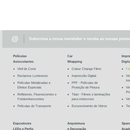
@
Subscreva a nossa newsletter e receba as nossas promo
Películas
Car
Impr
Autocolantes
Wrapping
Digit
Vinil de Corte
Colour Change Films
Fi
Reclamos Luminosos
Impressão Digital
Vin
In
Películas Metalizadas e
PPF - Películas de
Efeitos Especiais
Proteção de Pintura
Vi
Pr
Refletores, Fluorescentes e
Titan - Filmes e laminações
Fotoluminescentes
para motocross
Vin
Películas de Transporte
Escurecimento de Vidros
Te
Expositores
Arquitetura
Span
LEDs e Perfis
e Decoração
Acad