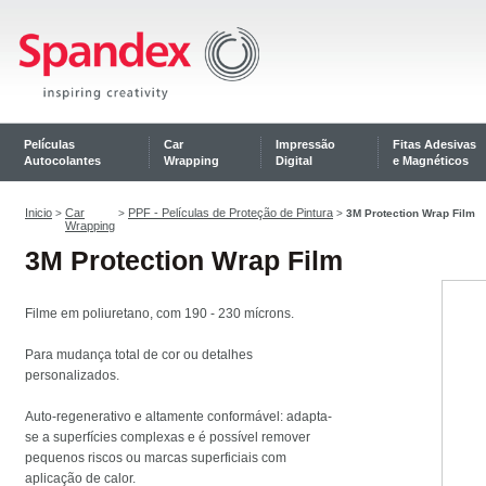
Películas
Car
Impressão
Fitas Adesivas
Autocolantes
Wrapping
Digital
e Magnéticos
Inicio
Car
PPF - Películas de Proteção de Pintura
>
>
>
3M Protection Wrap Film
Wrapping
3M Protection Wrap Film
Filme em poliuretano, com 190 - 230 mícrons.
Para mudança total de cor ou detalhes
personalizados.
Auto-regenerativo e altamente conformável: adapta-
se a superfícies complexas e é possível remover
pequenos riscos ou marcas superficiais com
aplicação de calor.