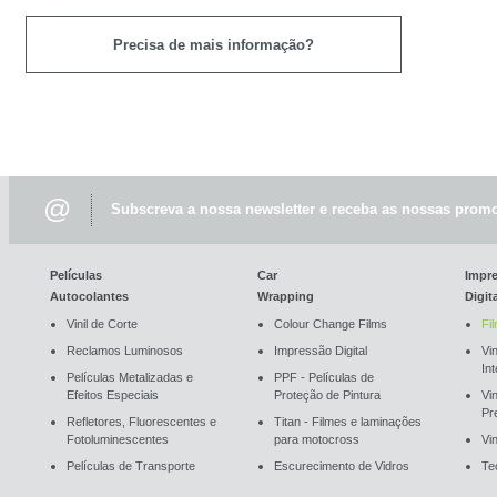
Precisa de mais informação?
@
Subscreva a nossa newsletter e receba as nossas promo
Películas
Car
Impr
Autocolantes
Wrapping
Digit
Vinil de Corte
Colour Change Films
Fi
Reclamos Luminosos
Impressão Digital
Vin
In
Películas Metalizadas e
PPF - Películas de
Efeitos Especiais
Proteção de Pintura
Vi
Pr
Refletores, Fluorescentes e
Titan - Filmes e laminações
Fotoluminescentes
para motocross
Vin
Películas de Transporte
Escurecimento de Vidros
Te