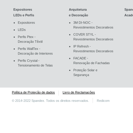
Expositores
Arquitetura
Span
LEDs e Perfis
e Decoração
Acad
Expositores
3M DI-NOC -
Revestimentos Decorativos
LEDs
COVER STYL -
Perfis Ptex -
Revestimentos Decorativos
Decoração Têxtil
IP Refresh -
Perfis WallTex -
Revestimentos Decorativos
Decoração de Interiores
FACADE -
Perfis Crystal -
Renovação de Fachadas
Tensionamento de Telas
Proteção Solar e
Segurança
Política de Proteção de dados
Livro de Reclamações
© 2014-2022 Spandex. Todos os direitos reservados.
Redicom