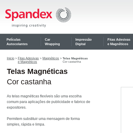
Películas
Car
Impressão
Fitas Adesivas
Autocolantes
Wrapping
Digital
e Magnéticos
Inicio
Fitas Adesivas
Magnéticos
>
>
>
Telas Magnéticas
e Magnéticos
Cor castanha
Telas Magnéticas
Cor castanha
As telas magnéticas flexíveis são uma escolha
comum para aplicações de publicidade e fabrico de
expositores.
Permitem substituir uma mensagem de forma
simples, rápida e limpa.