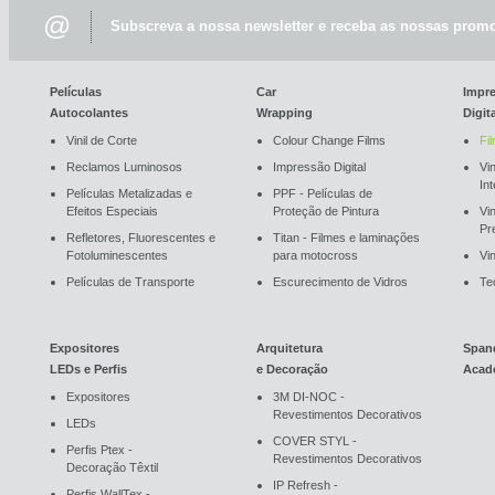
@
Subscreva a nossa newsletter e receba as nossas promo
Películas
Car
Impr
Autocolantes
Wrapping
Digit
Vinil de Corte
Colour Change Films
Fi
Reclamos Luminosos
Impressão Digital
Vin
In
Películas Metalizadas e
PPF - Películas de
Efeitos Especiais
Proteção de Pintura
Vi
Pr
Refletores, Fluorescentes e
Titan - Filmes e laminações
Fotoluminescentes
para motocross
Vin
Películas de Transporte
Escurecimento de Vidros
Te
Expositores
Arquitetura
Span
LEDs e Perfis
e Decoração
Acad
Expositores
3M DI-NOC -
Revestimentos Decorativos
LEDs
COVER STYL -
Perfis Ptex -
Revestimentos Decorativos
Decoração Têxtil
IP Refresh -
Perfis WallTex -