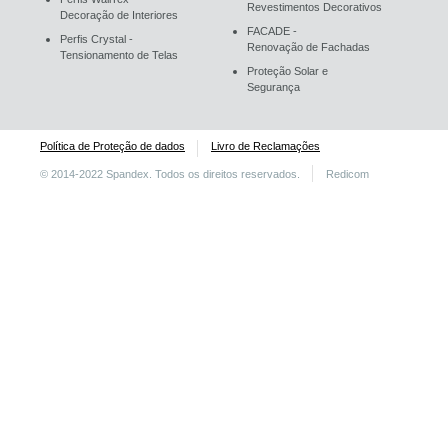
Revestimentos Decorativos
Decoração de Interiores
FACADE -
Perfis Crystal -
Renovação de Fachadas
Tensionamento de Telas
Proteção Solar e
Segurança
Política de Proteção de dados
Livro de Reclamações
© 2014-2022 Spandex. Todos os direitos reservados.
Redicom