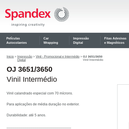
Películas
Car
Impressão
Fitas Adesivas
Autocolantes
Wrapping
Digital
e Magnéticos
Inicio
Impressão
Vinil - Promocional e Intermédio
>
>
>
OJ 3651/3650
Digital
Vinil Intermédio
OJ 3651/3650
Vinil Intermédio
Vinil calandrado especial com 70 mícrons.
Para aplicações de média duração no exterior.
Durabilidade: até 5 anos.
________________________________