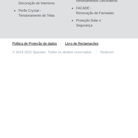
Revestimentos Decorativos
Decoração de Interiores
FACADE -
Perfis Crystal -
Renovação de Fachadas
Tensionamento de Telas
Proteção Solar e
Segurança
Política de Proteção de dados
Livro de Reclamações
© 2014-2022 Spandex. Todos os direitos reservados.
Redicom