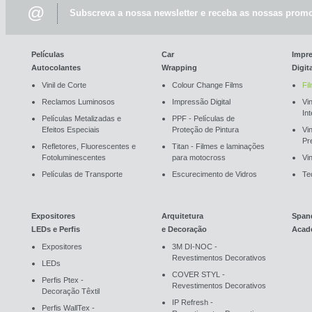
@
Subscreva a nossa newsletter e receba as nossas promo
Películas
Car
Impr
Autocolantes
Wrapping
Digit
Vinil de Corte
Colour Change Films
Fi
Reclamos Luminosos
Impressão Digital
Vin
In
Películas Metalizadas e
PPF - Películas de
Efeitos Especiais
Proteção de Pintura
Vi
Pr
Refletores, Fluorescentes e
Titan - Filmes e laminações
Fotoluminescentes
para motocross
Vin
Películas de Transporte
Escurecimento de Vidros
Te
Expositores
Arquitetura
Span
LEDs e Perfis
e Decoração
Acad
Expositores
3M DI-NOC -
Revestimentos Decorativos
LEDs
COVER STYL -
Perfis Ptex -
Revestimentos Decorativos
Decoração Têxtil
IP Refresh -
Perfis WallTex -