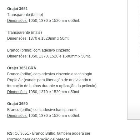
Orajet 3651
Transparente (brilho)
Dimensões:
1050,
1370 e 1520mm x 50mt.
Transparente (
mate)
Dimensões:
1370 e 1520mm x 50mt.
B
ranco (brilho)
com adesivo cinzento
Dimensões:
1050,
1370, 1520 e 1600mm x 50mt.
Orajet 3651GRA
B
ranco (brilho)
com adesivo cinzento e t
ecnologia
Rapid Air (canais para libertação de ar evitando a
formação de bolhas durante a aplicação da película)
Dimensões:
1050,
1370 e 1520mm x 50mt.
Orajet 3650
B
ranco (brilho)
com adesivo transparente
Dimensões:
1050,
1370 e 1520mm x 50mt.
P.S:
OJ 3651 - Branco Brilho, também poderá ser
utilizado para decoração de paredes.