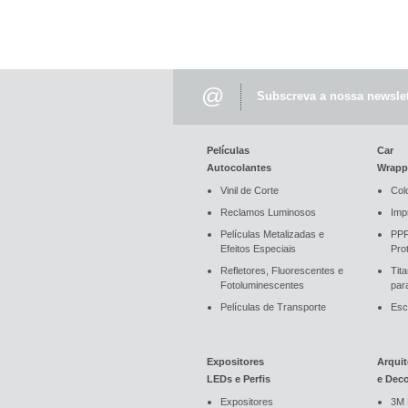
@
Subscreva a nossa newslet
Películas
Car
Autocolantes
Wrapp
Vinil de Corte
Col
Reclamos Luminosos
Imp
Películas Metalizadas e
PPF
Efeitos Especiais
Pro
Refletores, Fluorescentes e
Tit
Fotoluminescentes
par
Películas de Transporte
Esc
Expositores
Arquit
LEDs e Perfis
e Dec
Expositores
3M 