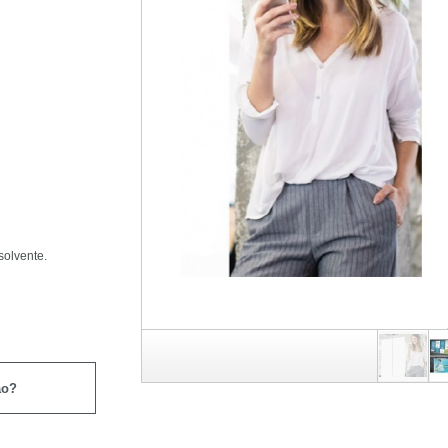
solvente.
ão?