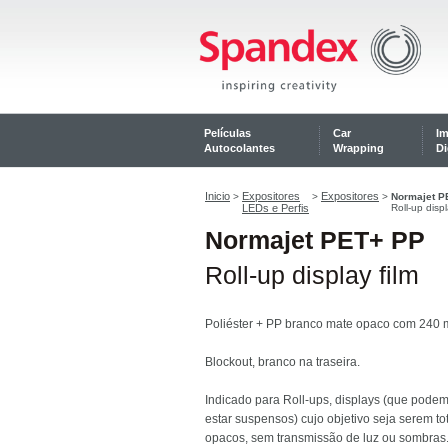
Películas
Car
I
Autocolantes
Wrapping
Di
Inicio
Expositores
Expositores
>
>
>
Normajet P
LEDs e Perfis
Roll-up displ
Normajet PET+ PP
Roll-up display film
Poliéster + PP branco mate opaco com 240 
Blockout, branco na traseira.
Indicado para Roll-ups, displays (que pode
estar suspensos) cujo objetivo seja serem t
opacos, sem transmissão de luz ou sombras