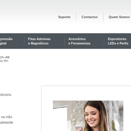
Suporte
Contactos
Quem Somos
mpressão
Fitas Adesivas
Acessórios
Expositores
gital
e Magnéticos
e Ferramentas
LEDs e Perfis
ET+ PP
ay film
mícrons.
m ou não
otalmente
.