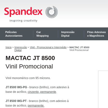
Películas
Car
Impressão
Fitas Adesivas
Autocolantes
Wrapping
Digital
e Magnéticos
Inicio
Impressão
Vinil - Promocional e Intermédio
>
>
>
MACTAC JT 8500
Digital
Vinil Promocional
MACTAC JT 8500
Vinil Promocional
Vinil monomérico com 95 mícrons.
JT 8500 WG-PG
- branco (brilho), com adesivo à
base de acrílico,
cinzento, permanente
.
JT 8500 WG-PT
- branco (brilho), com adesivo à
base de acrílico,
permanente.