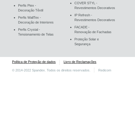
COVER STYL -
Perfis Ptex -
Revestimentos Decorativos
Decoração Têxtil
IP Refresh -
Perfis WallTex -
Revestimentos Decorativos
Decoração de Interiores
FACADE -
Perfis Crystal -
Renovação de Fachadas
Tensionamento de Telas
Proteção Solar e
Segurança
Política de Proteção de dados
Livro de Reclamações
© 2014-2022 Spandex. Todos os direitos reservados.
Redicom