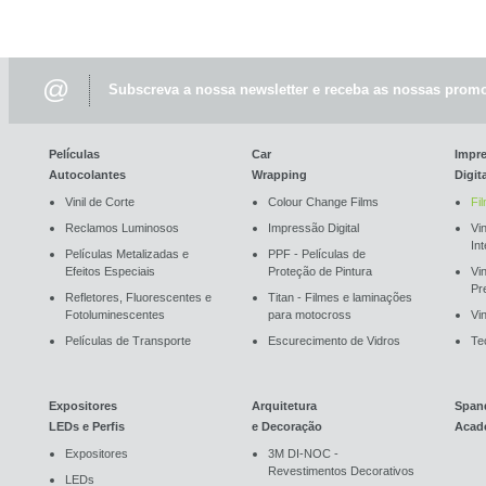
@
Subscreva a nossa newsletter e receba as nossas promo
Películas
Car
Impr
Autocolantes
Wrapping
Digit
Vinil de Corte
Colour Change Films
Fi
Reclamos Luminosos
Impressão Digital
Vin
In
Películas Metalizadas e
PPF - Películas de
Efeitos Especiais
Proteção de Pintura
Vi
Pr
Refletores, Fluorescentes e
Titan - Filmes e laminações
Fotoluminescentes
para motocross
Vin
Películas de Transporte
Escurecimento de Vidros
Te
Expositores
Arquitetura
Span
LEDs e Perfis
e Decoração
Acad
Expositores
3M DI-NOC -
Revestimentos Decorativos
LEDs