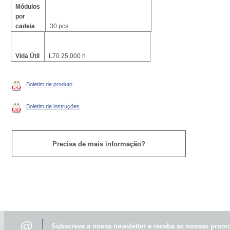
Módulos
por
cadeia
30 pcs
de
módulos
Vida Útil
L70 25,000 h
Boletim de produto
Boletim de instruções
Precisa de mais informação?
@
Subscreva a nossa newsletter e receba as nossas promo