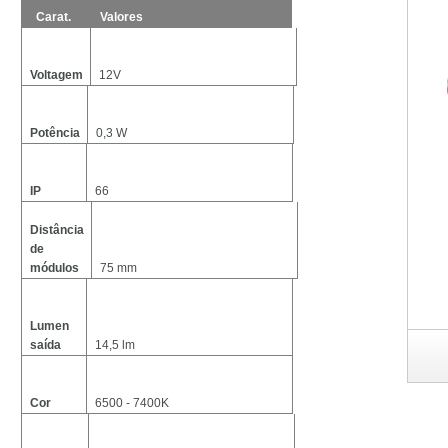
Carat.
Valores
de
módulos
Voltagem
12V
de
módulos
Potência
0,3 W
de
módulos
IP
66
Distância
de
módulos
75 mm
ed Mini S12
de
módulos
Lumen
saída
14,5 lm
de
módulos
Cor
6500 - 7400K
de
módulos