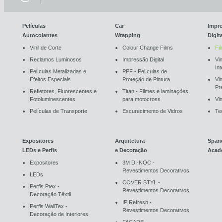
Películas
Car
Impr
Autocolantes
Wrapping
Digit
Vinil de Corte
Colour Change Films
Fi
Reclamos Luminosos
Impressão Digital
Vin
In
Películas Metalizadas e
PPF - Películas de
Efeitos Especiais
Proteção de Pintura
Vi
Pr
Refletores, Fluorescentes e
Titan - Filmes e laminações
Fotoluminescentes
para motocross
Vin
Películas de Transporte
Escurecimento de Vidros
Te
Expositores
Arquitetura
Span
LEDs e Perfis
e Decoração
Acad
Expositores
3M DI-NOC -
Revestimentos Decorativos
LEDs
COVER STYL -
Perfis Ptex -
Revestimentos Decorativos
Decoração Têxtil
IP Refresh -
Perfis WallTex -
Revestimentos Decorativos
Decoração de Interiores