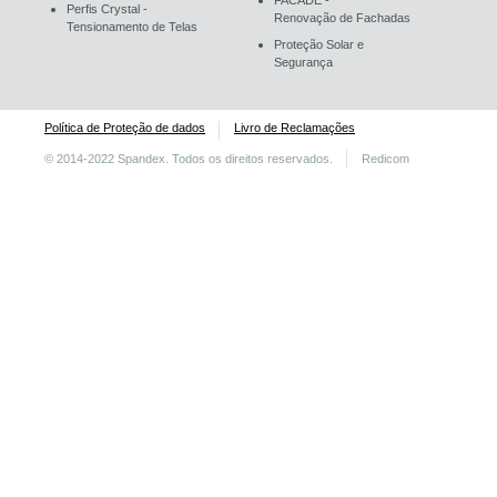
FACADE -
Perfis Crystal -
Renovação de Fachadas
Tensionamento de Telas
Proteção Solar e
Segurança
Política de Proteção de dados
Livro de Reclamações
© 2014-2022 Spandex. Todos os direitos reservados.
Redicom