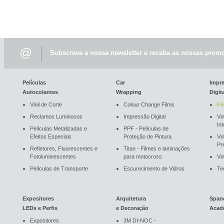
@
Subscreva a nossa newsletter e receba as nossas promo
Películas
Car
Impr
Autocolantes
Wrapping
Digit
Vinil de Corte
Colour Change Films
Fi
Reclamos Luminosos
Impressão Digital
Vin
In
Películas Metalizadas e
PPF - Películas de
Efeitos Especiais
Proteção de Pintura
Vi
Pr
Refletores, Fluorescentes e
Titan - Filmes e laminações
Fotoluminescentes
para motocross
Vin
Películas de Transporte
Escurecimento de Vidros
Te
Expositores
Arquitetura
Span
LEDs e Perfis
e Decoração
Acad
Expositores
3M DI-NOC -