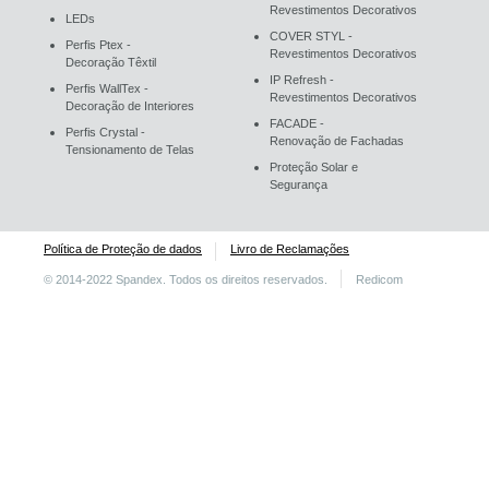
Revestimentos Decorativos
LEDs
COVER STYL -
Perfis Ptex -
Revestimentos Decorativos
Decoração Têxtil
IP Refresh -
Perfis WallTex -
Revestimentos Decorativos
Decoração de Interiores
FACADE -
Perfis Crystal -
Renovação de Fachadas
Tensionamento de Telas
Proteção Solar e
Segurança
Política de Proteção de dados
Livro de Reclamações
© 2014-2022 Spandex. Todos os direitos reservados.
Redicom