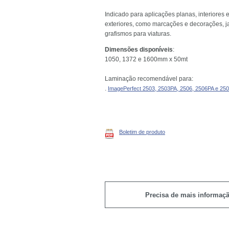
Indicado para aplicações planas, interiores 
exteriores, como marcações e decorações, j
grafismos para viaturas.
Dimensões disponíveis
:
1050, 1372 e 1600mm x 50mt
Laminação recomendável para:
.
ImagePerfect 2503, 2503PA, 2506, 2506PA e 250
Boletim de produto
Precisa de mais informaç