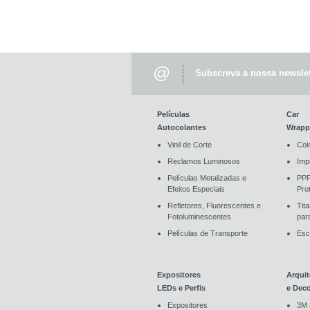
@
Subscreva a nossa newslet
Películas
Car
Autocolantes
Wrapp
Vinil de Corte
Col
Reclamos Luminosos
Imp
Películas Metalizadas e
PPF
Efeitos Especiais
Pro
Refletores, Fluorescentes e
Tit
Fotoluminescentes
par
Películas de Transporte
Esc
Expositores
Arquit
LEDs e Perfis
e Dec
Expositores
3M 