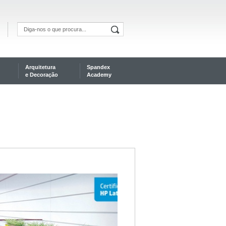
Arquitetura
Spandex
e Decoração
Academy