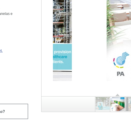
e
anelas e
4.
ão?