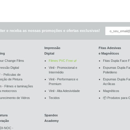
ter e receba as nossas promoções e ofertas exclusivas!
Impressão
Fitas Adesivas
ing
Digital
e Magnéticos
our Change Films
Filmes PVC Free 🌿
Fitas Dupla Face F
ressão Digital
Vinil - Promocional e
Espumas Dupla Fa
Intermédio
Polietileno
 - Películas de
teção de Pintura
Vinil - Performance e
Espumas Dupla F
Premium
Acrílicas
an - Filmes e laminações
a motocross
Vinil - Alta Adesividade
Magnéticos
urecimento de Vidros
Tecidos
📦 Produtos para G
etura
Spandex
oração
Academy
DI-NOC -