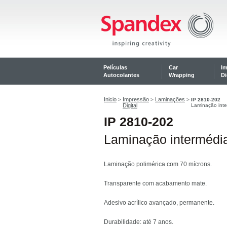
Películas
Car
I
Autocolantes
Wrapping
Di
Inicio
Impressão
Laminações
>
>
>
IP 2810-202
Digital
Laminação int
IP 2810-202
Laminação intermédi
Laminação polimérica com 70 mícrons.
Transparente com acabamento mate.
Adesivo acrílico avançado, permanente.
Durabilidade: até 7 anos.