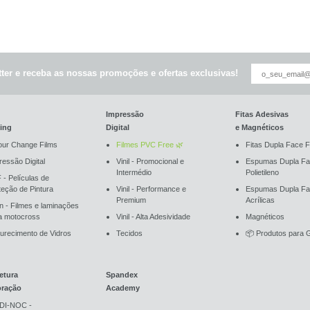
ter e receba as nossas promoções e ofertas exclusivas!
Impressão
Fitas Adesivas
ing
Digital
e Magnéticos
our Change Films
Filmes PVC Free 🌿
Fitas Dupla Face F
ressão Digital
Vinil - Promocional e
Espumas Dupla Fa
Intermédio
Polietileno
 - Películas de
teção de Pintura
Vinil - Performance e
Espumas Dupla F
Premium
Acrílicas
an - Filmes e laminações
a motocross
Vinil - Alta Adesividade
Magnéticos
urecimento de Vidros
Tecidos
📦 Produtos para G
etura
Spandex
oração
Academy
DI-NOC -