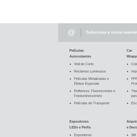
@
Subscreva a nossa newslet
Películas
Car
Autocolantes
Wrapp
Vinil de Corte
Col
Reclamos Luminosos
Imp
Películas Metalizadas e
PPF
Efeitos Especiais
Pro
Refletores, Fluorescentes e
Tit
Fotoluminescentes
par
Películas de Transporte
Esc
Expositores
Arquit
LEDs e Perfis
e Dec
Expositores
3M 