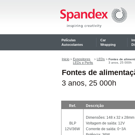
Películas
Car
I
Autocolantes
Wrapping
Di
Inicio
Expositores
LEDs
>
>
>
Fontes de aliment
LEDs e Perfis
3 anos, 25 000h
Fontes de alimentaç
3 anos, 25 000h
Ref.
Descrição
Dimensões: 148 x 32 x 28mm
BLP
Voltagem de saída: 12V
12V/36W
Corrente de saída: 0~3A
Potência: 36W