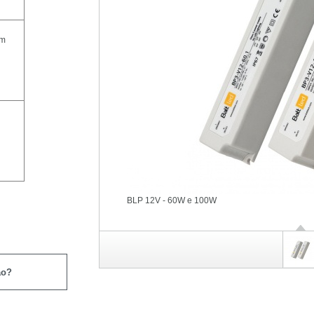
mm
BLP 12V - 60W e 100W
ão?