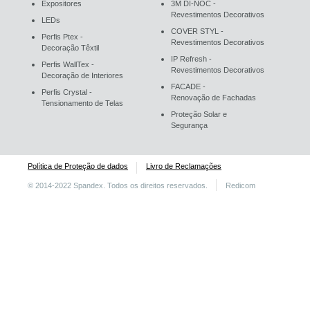
Expositores
3M DI-NOC -
Revestimentos Decorativos
LEDs
COVER STYL -
Perfis Ptex -
Revestimentos Decorativos
Decoração Têxtil
IP Refresh -
Perfis WallTex -
Revestimentos Decorativos
Decoração de Interiores
FACADE -
Perfis Crystal -
Renovação de Fachadas
Tensionamento de Telas
Proteção Solar e
Segurança
Política de Proteção de dados
Livro de Reclamações
© 2014-2022 Spandex. Todos os direitos reservados.
Redicom