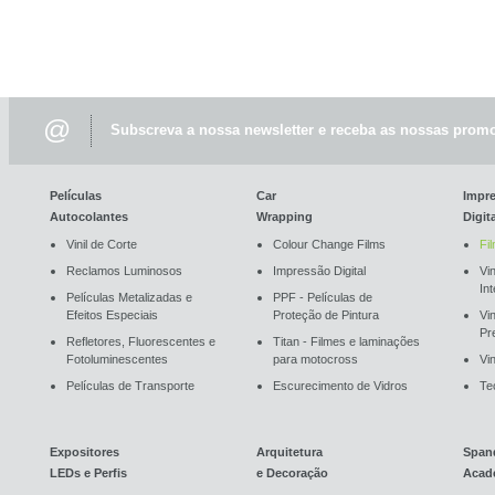
@
Subscreva a nossa newsletter e receba as nossas promo
Películas
Car
Impr
Autocolantes
Wrapping
Digit
Vinil de Corte
Colour Change Films
Fi
Reclamos Luminosos
Impressão Digital
Vin
In
Películas Metalizadas e
PPF - Películas de
Efeitos Especiais
Proteção de Pintura
Vi
Pr
Refletores, Fluorescentes e
Titan - Filmes e laminações
Fotoluminescentes
para motocross
Vin
Películas de Transporte
Escurecimento de Vidros
Te
Expositores
Arquitetura
Span
LEDs e Perfis
e Decoração
Acad