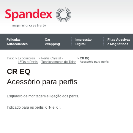
Películas
Car
Impressão
Fitas Adesivas
Autocolantes
Wrapping
Digital
e Magnéticos
Inicio
Expositores
Perfis Crystal -
>
>
>
CR EQ
LEDs e Perfis
Tensionamento de Telas
Acessório para perfis
CR EQ
Acessório para perfis
Esquadro de montagem e ligação dos perfis.
Indicado para os perfis KTN e KT.