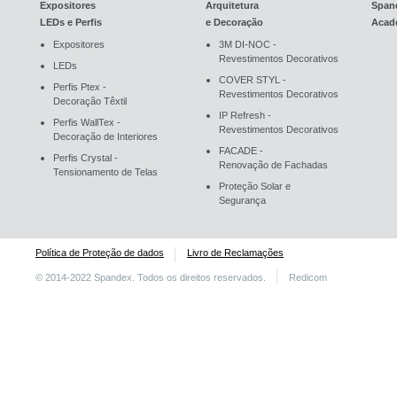
Expositores
Arquitetura
Span
LEDs e Perfis
e Decoração
Acad
Expositores
3M DI-NOC -
Revestimentos Decorativos
LEDs
COVER STYL -
Perfis Ptex -
Revestimentos Decorativos
Decoração Têxtil
IP Refresh -
Perfis WallTex -
Revestimentos Decorativos
Decoração de Interiores
FACADE -
Perfis Crystal -
Renovação de Fachadas
Tensionamento de Telas
Proteção Solar e
Segurança
Política de Proteção de dados
Livro de Reclamações
© 2014-2022 Spandex. Todos os direitos reservados.
Redicom