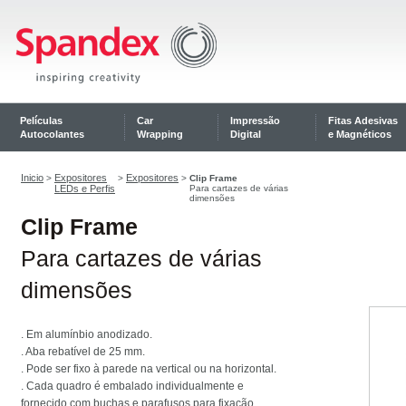
Películas
Car
Impressão
Fitas Adesivas
Autocolantes
Wrapping
Digital
e Magnéticos
Inicio
Expositores
Expositores
>
>
>
Clip Frame
LEDs e Perfis
Para cartazes de várias
dimensões
Clip Frame
Para cartazes de várias
dimensões
. Em alumínbio anodizado.
. Aba rebatível de 25 mm.
. Pode ser fixo à parede na vertical ou na horizontal.
. Cada quadro é embalado individualmente e
fornecido com buchas e parafusos para fixação.