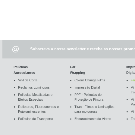
@
Subscreva a nossa newsletter e receba as nossas promo
Películas
Car
Impr
Autocolantes
Wrapping
Digit
Vinil de Corte
Colour Change Films
Fi
Reclamos Luminosos
Impressão Digital
Vin
In
Películas Metalizadas e
PPF - Películas de
Efeitos Especiais
Proteção de Pintura
Vi
Pr
Refletores, Fluorescentes e
Titan - Filmes e laminações
Fotoluminescentes
para motocross
Vin
Películas de Transporte
Escurecimento de Vidros
Te