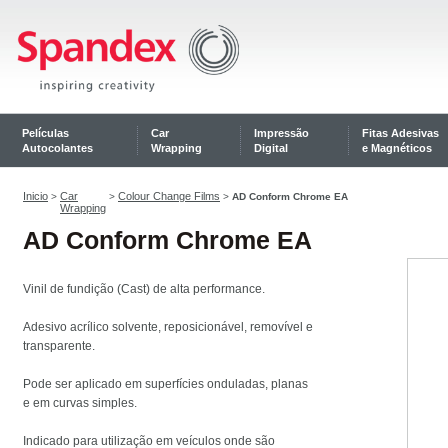
Películas
Car
Impressão
Fitas Adesivas
Autocolantes
Wrapping
Digital
e Magnéticos
Inicio
Car
Colour Change Films
>
>
>
AD Conform Chrome EA
Wrapping
AD Conform Chrome EA
Vinil de fundição (Cast) de alta performance.
Adesivo acrílico solvente, reposicionável, removível e
transparente.
Pode ser aplicado em superfícies onduladas, planas
e em curvas simples.
Indicado para utilização em veículos onde são