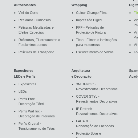
Autocolantes
Wrapping
Digit
Vinil de Corte
Colour Change Films
Fi
Reclamos Luminosos
Impressão Digital
Vin
In
Películas Metalizadas e
PPF - Películas de
Efeitos Especiais
Proteção de Pintura
Vi
Pr
Refletores, Fluorescentes e
Titan - Filmes e laminações
Fotoluminescentes
para motocross
Vin
Películas de Transporte
Escurecimento de Vidros
Te
Expositores
Arquitetura
Span
LEDs e Perfis
e Decoração
Acad
Expositores
3M DI-NOC -
Revestimentos Decorativos
LEDs
COVER STYL -
Perfis Ptex -
Revestimentos Decorativos
Decoração Têxtil
IP Refresh -
Perfis WallTex -
Revestimentos Decorativos
Decoração de Interiores
FACADE -
Perfis Crystal -
Renovação de Fachadas
Tensionamento de Telas
Proteção Solar e