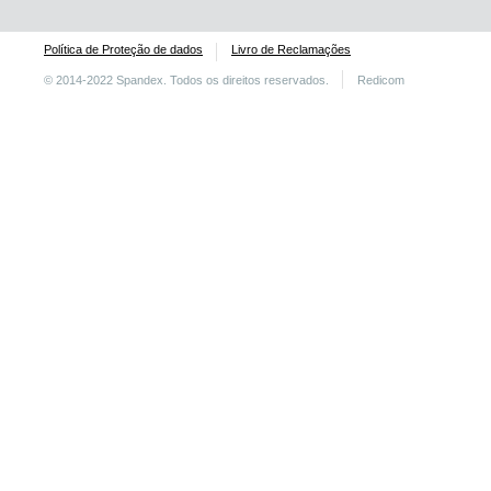
Política de Proteção de dados
Livro de Reclamações
© 2014-2022 Spandex. Todos os direitos reservados.
Redicom