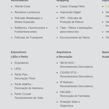
Autocolantes
Wrapping
Digit
Vinil de Corte
Colour Change Films
Fi
Reclamos Luminosos
Impressão Digital
Vin
In
Películas Metalizadas e
PPF - Películas de
Efeitos Especiais
Proteção de Pintura
Vi
Pr
Refletores, Fluorescentes e
Titan - Filmes e laminações
Fotoluminescentes
para motocross
Vin
Películas de Transporte
Escurecimento de Vidros
Te
Expositores
Arquitetura
Span
LEDs e Perfis
e Decoração
Acad
Expositores
3M DI-NOC -
Revestimentos Decorativos
LEDs
COVER STYL -
Perfis Ptex -
Revestimentos Decorativos
Decoração Têxtil
IP Refresh -
Perfis WallTex -
Revestimentos Decorativos
Decoração de Interiores
FACADE -
Perfis Crystal -
Renovação de Fachadas
Tensionamento de Telas
Proteção Solar e
Segurança