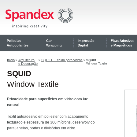
Películas
Car
Impressão
Fitas Adesivas
Autocolantes
Wrapping
Digital
e Magnéticos
Inicio
Arquitetura
SQUID - Tecido para vidros
>
>
>
SQUID
e Decoração
Window Textile
SQUID
Window Textile
Privacidade para superfícies em vidro com luz
natural
Têxtil autoadesivo em poliéster com acabamento
texturado e espessura de 300 mícrons, desenvolvido
para janelas, portas e divisórias em vidro.