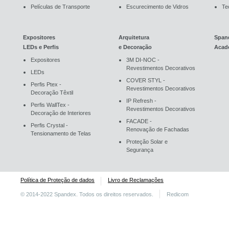
Películas de Transporte
Escurecimento de Vidros
Te
Expositores
Arquitetura
Span
LEDs e Perfis
e Decoração
Acad
Expositores
3M DI-NOC -
Revestimentos Decorativos
LEDs
COVER STYL -
Perfis Ptex -
Revestimentos Decorativos
Decoração Têxtil
IP Refresh -
Perfis WallTex -
Revestimentos Decorativos
Decoração de Interiores
FACADE -
Perfis Crystal -
Renovação de Fachadas
Tensionamento de Telas
Proteção Solar e
Segurança
Política de Proteção de dados
Livro de Reclamações
© 2014-2022 Spandex. Todos os direitos reservados.
Redicom