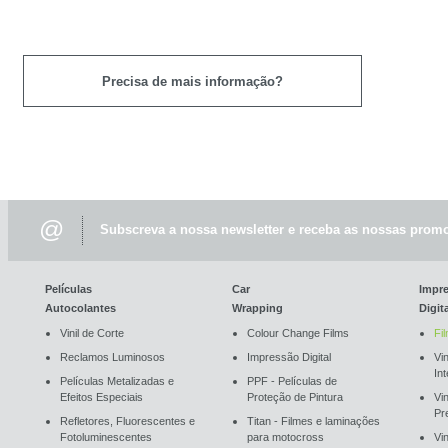
Precisa de mais informação?
@
Subscreva a nossa newsletter e receba as nossas promo
Películas
Car
Impr
Autocolantes
Wrapping
Digit
Vinil de Corte
Colour Change Films
Fi
Reclamos Luminosos
Impressão Digital
Vin
In
Películas Metalizadas e
PPF - Películas de
Efeitos Especiais
Proteção de Pintura
Vi
Pr
Refletores, Fluorescentes e
Titan - Filmes e laminações
Fotoluminescentes
para motocross
Vin