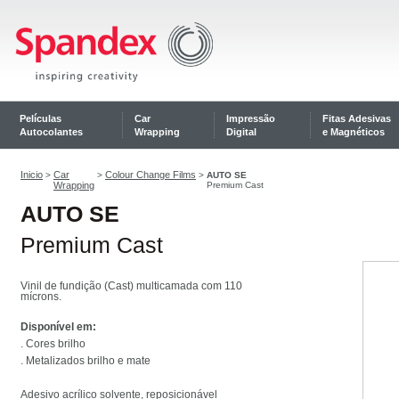
Películas
Car
Impressão
Fitas Adesivas
Autocolantes
Wrapping
Digital
e Magnéticos
Inicio
Car
Colour Change Films
>
>
>
AUTO SE
Wrapping
Premium Cast
AUTO SE
Premium Cast
Vinil de fundição (Cast) multicamada com 110
mícrons.
Disponível em:
. Cores brilho
. Metalizados brilho e mate
Adesivo acrílico solvente, reposicionável