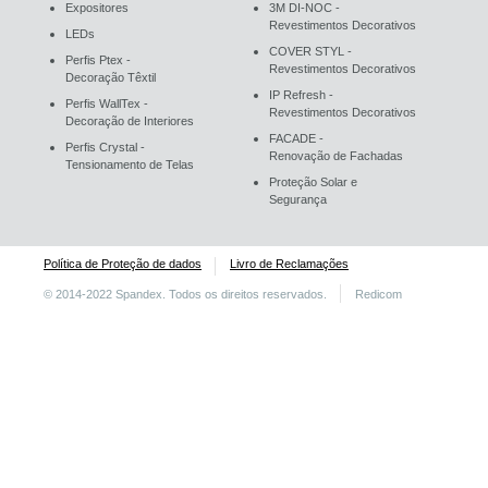
Expositores
3M DI-NOC -
Revestimentos Decorativos
LEDs
COVER STYL -
Perfis Ptex -
Revestimentos Decorativos
Decoração Têxtil
IP Refresh -
Perfis WallTex -
Revestimentos Decorativos
Decoração de Interiores
FACADE -
Perfis Crystal -
Renovação de Fachadas
Tensionamento de Telas
Proteção Solar e
Segurança
Política de Proteção de dados
Livro de Reclamações
© 2014-2022 Spandex. Todos os direitos reservados.
Redicom