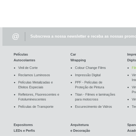
@
Subscreva a nossa newsletter e receba as nossas promo
Películas
Car
Impr
Autocolantes
Wrapping
Digit
Vinil de Corte
Colour Change Films
Fi
Reclamos Luminosos
Impressão Digital
Vin
In
Películas Metalizadas e
PPF - Películas de
Efeitos Especiais
Proteção de Pintura
Vi
Pr
Refletores, Fluorescentes e
Titan - Filmes e laminações
Fotoluminescentes
para motocross
Vin
Películas de Transporte
Escurecimento de Vidros
Te
Expositores
Arquitetura
Span
LEDs e Perfis
e Decoração
Acad