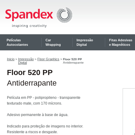
Películas
Car
Impressão
Fitas Adesivas
Autocolantes
Wrapping
Digital
e Magnéticos
Inicio
Impressão
Floor Graphics
>
>
>
Floor 520 PP
Digital
Antiderrapante
Floor 520 PP
Antiderrapante
Película em PP - polipropileno - transparente
texturado mate, com 170 mícrons.
Adesivo permanente à base de água.
Indicado para proteção de imagens no interior.
Resistente a riscos e desgaste.