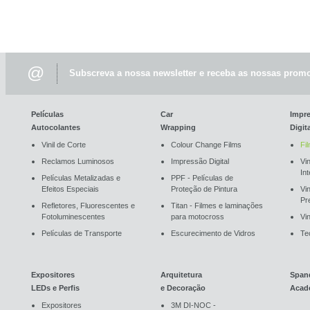
@
Subscreva a nossa newsletter e receba as nossas promo
Películas
Car
Impr
Autocolantes
Wrapping
Digit
Vinil de Corte
Colour Change Films
Fi
Reclamos Luminosos
Impressão Digital
Vin
In
Películas Metalizadas e
PPF - Películas de
Efeitos Especiais
Proteção de Pintura
Vi
Pr
Refletores, Fluorescentes e
Titan - Filmes e laminações
Fotoluminescentes
para motocross
Vin
Películas de Transporte
Escurecimento de Vidros
Te
Expositores
Arquitetura
Span
LEDs e Perfis
e Decoração
Acad
Expositores
3M DI-NOC -