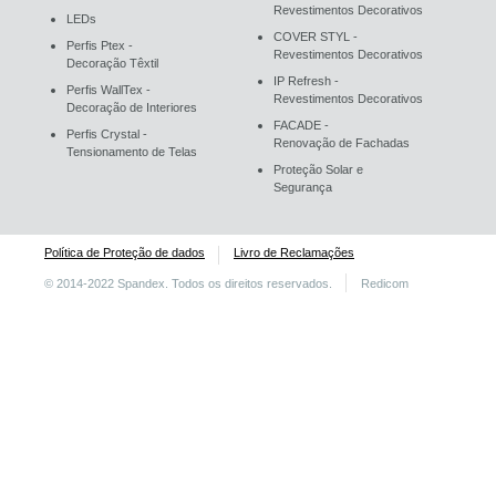
Revestimentos Decorativos
LEDs
COVER STYL -
Perfis Ptex -
Revestimentos Decorativos
Decoração Têxtil
IP Refresh -
Perfis WallTex -
Revestimentos Decorativos
Decoração de Interiores
FACADE -
Perfis Crystal -
Renovação de Fachadas
Tensionamento de Telas
Proteção Solar e
Segurança
Política de Proteção de dados
Livro de Reclamações
© 2014-2022 Spandex. Todos os direitos reservados.
Redicom