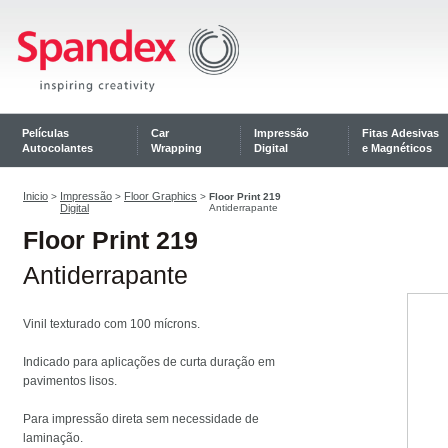
Películas
Car
Impressão
Fitas Adesivas
Autocolantes
Wrapping
Digital
e Magnéticos
Inicio
Impressão
Floor Graphics
>
>
>
Floor Print 219
Digital
Antiderrapante
Floor Print 219
Antiderrapante
Vinil texturado com 100 mícrons.
Indicado para aplicações de curta duração em
pavimentos lisos.
Para impressão direta sem necessidade de
laminação.