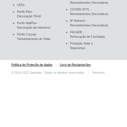
Revestimentos Decorativos
LEDs
COVER STYL -
Perfis Ptex -
Revestimentos Decorativos
Decoração Têxtil
IP Refresh -
Perfis WallTex -
Revestimentos Decorativos
Decoração de Interiores
FACADE -
Perfis Crystal -
Renovação de Fachadas
Tensionamento de Telas
Proteção Solar e
Segurança
Política de Proteção de dados
Livro de Reclamações
© 2014-2022 Spandex. Todos os direitos reservados.
Redicom