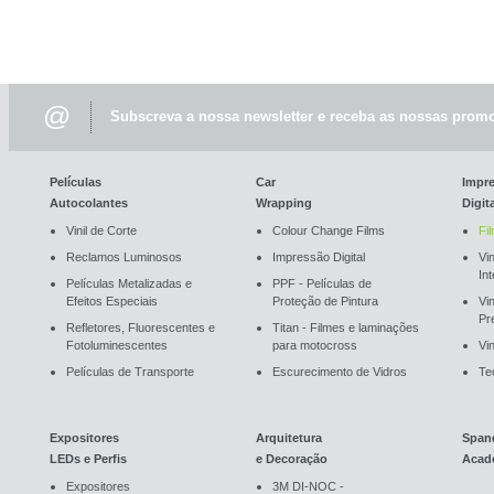
@
Subscreva a nossa newsletter e receba as nossas promo
Películas
Car
Impr
Autocolantes
Wrapping
Digit
Vinil de Corte
Colour Change Films
Fi
Reclamos Luminosos
Impressão Digital
Vin
In
Películas Metalizadas e
PPF - Películas de
Efeitos Especiais
Proteção de Pintura
Vi
Pr
Refletores, Fluorescentes e
Titan - Filmes e laminações
Fotoluminescentes
para motocross
Vin
Películas de Transporte
Escurecimento de Vidros
Te
Expositores
Arquitetura
Span
LEDs e Perfis
e Decoração
Acad
Expositores
3M DI-NOC -