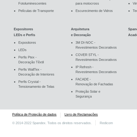
Fotoluminescentes
para motocross
Vin
Películas de Transporte
Escurecimento de Vidros
Te
Expositores
Arquitetura
Span
LEDs e Perfis
e Decoração
Acad
Expositores
3M DI-NOC -
Revestimentos Decorativos
LEDs
COVER STYL -
Perfis Ptex -
Revestimentos Decorativos
Decoração Têxtil
IP Refresh -
Perfis WallTex -
Revestimentos Decorativos
Decoração de Interiores
FACADE -
Perfis Crystal -
Renovação de Fachadas
Tensionamento de Telas
Proteção Solar e
Segurança
Política de Proteção de dados
Livro de Reclamações
© 2014-2022 Spandex. Todos os direitos reservados.
Redicom