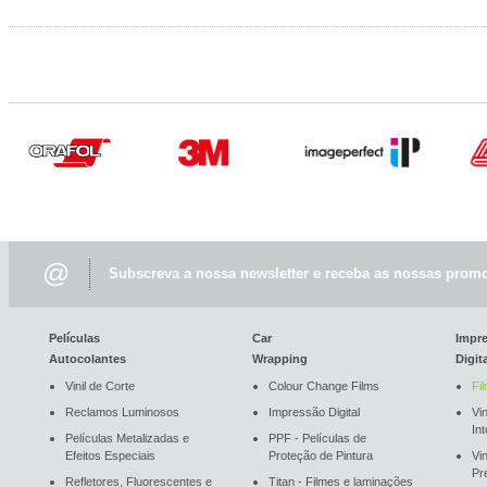
@
Subscreva a nossa newsletter e receba as nossas promo
Películas
Car
Impr
Autocolantes
Wrapping
Digit
Vinil de Corte
Colour Change Films
Fi
Reclamos Luminosos
Impressão Digital
Vin
In
Películas Metalizadas e
PPF - Películas de
Efeitos Especiais
Proteção de Pintura
Vi
Pr
Refletores, Fluorescentes e
Titan - Filmes e laminações