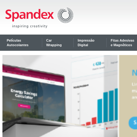
Películas
Car
Impressão
Fitas Adesivas
Autocolantes
Wrapping
Digital
e Magnéticos